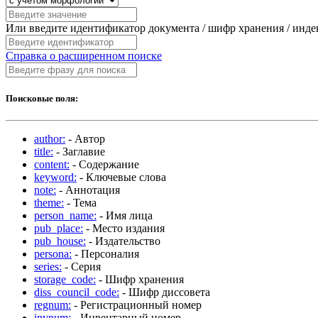
Или введите идентификатор документа / шифр хранения / инд
Справка о расширенном поиске
Поисковые поля:
author:
- Автор
title:
- Заглавие
content:
- Содержание
keyword:
- Ключевые слова
note:
- Аннотация
theme:
- Тема
person_name:
- Имя лица
pub_place:
- Место издания
pub_house:
- Издательство
persona:
- Персоналия
series:
- Серия
storage_code:
- Шифр хранения
diss_council_code:
- Шифр диссовета
regnum:
- Регистрационный номер
invnum:
- Инвентарный номер