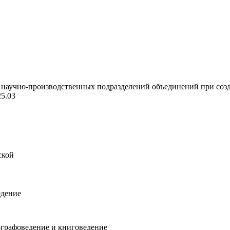
аучно-производственных подразделений объединений при создан
25.03
ской
едение
ографоведение и книговедение