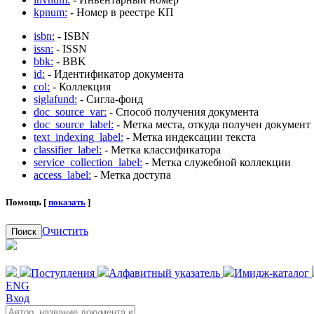
kpnum:
- Номер в реестре КП
isbn:
- ISBN
issn:
- ISSN
bbk:
- BBK
id:
- Идентификатор документа
col:
- Коллекция
siglafund:
- Сигла-фонд
doc_source_var:
- Способ получения документа
doc_source_label:
- Метка места, откуда получен документ
text_indexing_label:
- Метка индексации текста
classifier_label:
- Метка классификатора
service_collection_label:
- Метка служебной коллекции
access_label:
- Метка доступа
Помощь [
показать
]
Очистить
Поиск
Поступления
Алфавитный указатель
Имидж-каталог
ENG
Вход