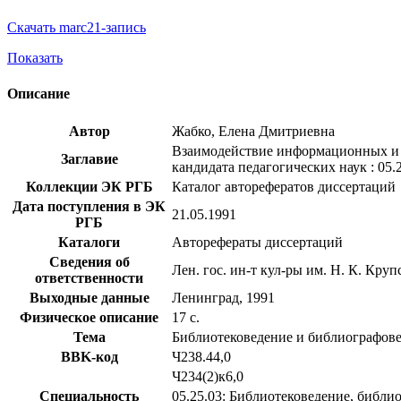
Скачать marc21-запись
Показать
Описание
Автор
Жабко, Елена Дмитриевна
Взаимодействие информационных и н
Заглавие
кандидата педагогических наук : 05.
Коллекции ЭК РГБ
Каталог авторефератов диссертаций
Дата поступления в ЭК
21.05.1991
РГБ
Каталоги
Авторефераты диссертаций
Сведения об
Лен. гос. ин-т кул-ры им. Н. К. Круп
ответственности
Выходные данные
Ленинград, 1991
Физическое описание
17 с.
Тема
Библиотековедение и библиографов
BBK-код
Ч238.44,0
Ч234(2)к6,0
Специальность
05.25.03: Библиотековедение, библи