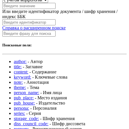
Или введите идентификатор документа / шифр хранения /
индекс ББК
Справка о расширенном поиске
Поисковые поля:
author:
- Автор
title:
- Заглавие
content:
- Содержание
keyword:
- Ключевые слова
note:
- Аннотация
theme:
- Тема
person_name:
- Имя лица
pub_place:
- Место издания
pub_house:
- Издательство
persona:
- Персоналия
series:
- Серия
storage_code:
- Шифр хранения
diss_council_code:
- Шифр диссовета
regnum:
- Регистрационный номер