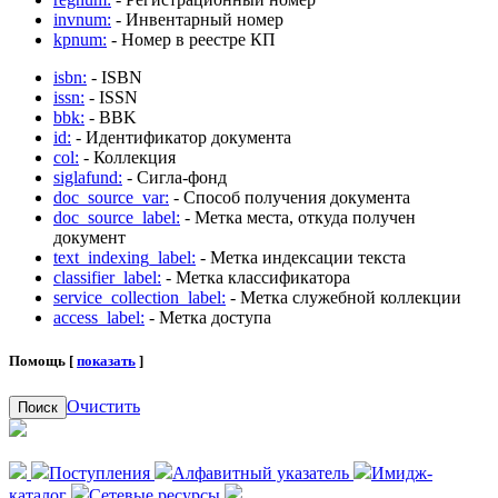
invnum:
- Инвентарный номер
kpnum:
- Номер в реестре КП
isbn:
- ISBN
issn:
- ISSN
bbk:
- BBK
id:
- Идентификатор документа
col:
- Коллекция
siglafund:
- Сигла-фонд
doc_source_var:
- Способ получения документа
doc_source_label:
- Метка места, откуда получен
документ
text_indexing_label:
- Метка индексации текста
classifier_label:
- Метка классификатора
service_collection_label:
- Метка служебной коллекции
access_label:
- Метка доступа
Помощь [
показать
]
Очистить
Поиск
Поступления
Алфавитный указатель
Имидж-
каталог
Сетевые ресурсы