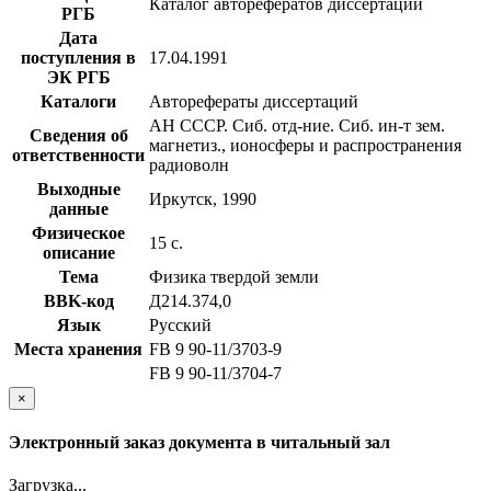
Каталог авторефератов диссертаций
РГБ
Дата
поступления в
17.04.1991
ЭК РГБ
Каталоги
Авторефераты диссертаций
АН СССР. Сиб. отд-ние. Сиб. ин-т зем.
Сведения об
магнетиз., ионосферы и распространения
ответственности
радиоволн
Выходные
Иркутск, 1990
данные
Физическое
15 с.
описание
Тема
Физика твердой земли
BBK-код
Д214.374,0
Язык
Русский
Места хранения
FB 9 90-11/3703-9
FB 9 90-11/3704-7
×
Электронный заказ документа в читальный зал
Загрузка...