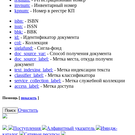
invnum:
- Инвентарный номер
kpnum:
- Номер в реестре КП
isbn:
- ISBN
issn:
- ISSN
bbk:
- BBK
id:
- Идентификатор документа
col:
- Коллекция
siglafund:
- Сигла-фонд
doc_source_var:
- Способ получения документа
doc_source_label:
- Метка места, откуда получен
документ
text_indexing_label:
- Метка индексации текста
classifier_label:
- Метка классификатора
service_collection_label:
- Метка служебной коллекции
access_label:
- Метка доступа
Помощь [
показать
]
Очистить
Поиск
Поступления
Алфавитный указатель
Имидж-
каталог
Сетевые ресурсы