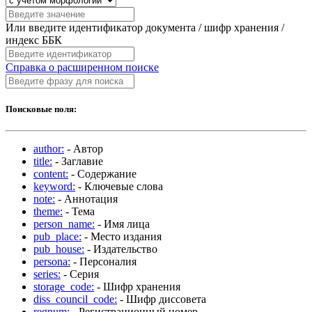
Или введите идентификатор документа / шифр хранения /
индекс ББК
Справка о расширенном поиске
Поисковые поля:
author:
- Автор
title:
- Заглавие
content:
- Содержание
keyword:
- Ключевые слова
note:
- Аннотация
theme:
- Тема
person_name:
- Имя лица
pub_place:
- Место издания
pub_house:
- Издательство
persona:
- Персоналия
series:
- Серия
storage_code:
- Шифр хранения
diss_council_code:
- Шифр диссовета
regnum:
- Регистрационный номер