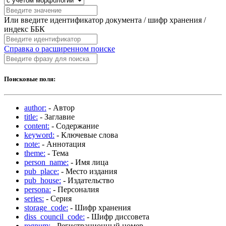
Или введите идентификатор документа / шифр хранения /
индекс ББК
Справка о расширенном поиске
Поисковые поля:
author:
- Автор
title:
- Заглавие
content:
- Содержание
keyword:
- Ключевые слова
note:
- Аннотация
theme:
- Тема
person_name:
- Имя лица
pub_place:
- Место издания
pub_house:
- Издательство
persona:
- Персоналия
series:
- Серия
storage_code:
- Шифр хранения
diss_council_code:
- Шифр диссовета
regnum:
- Регистрационный номер