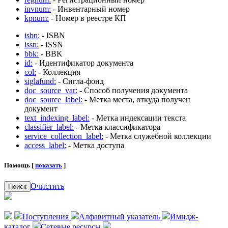
invnum:
- Инвентарный номер
kpnum:
- Номер в реестре КП
isbn:
- ISBN
issn:
- ISSN
bbk:
- BBK
id:
- Идентификатор документа
col:
- Коллекция
siglafund:
- Сигла-фонд
doc_source_var:
- Способ получения документа
doc_source_label:
- Метка места, откуда получен
документ
text_indexing_label:
- Метка индексации текста
classifier_label:
- Метка классификатора
service_collection_label:
- Метка служебной коллекции
access_label:
- Метка доступа
Помощь [
показать
]
Очистить
Поиск
Поступления
Алфавитный указатель
Имидж-
каталог
Сетевые ресурсы