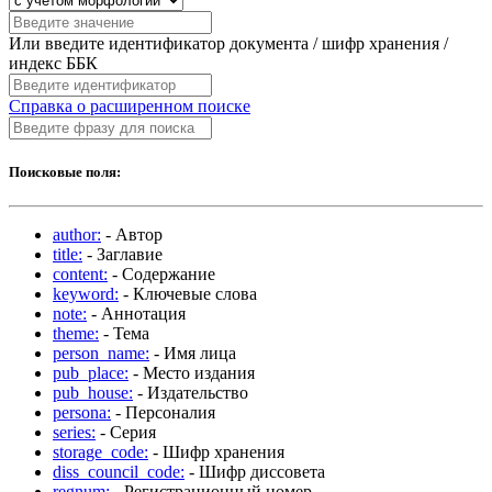
Или введите идентификатор документа / шифр хранения /
индекс ББК
Справка о расширенном поиске
Поисковые поля:
author:
- Автор
title:
- Заглавие
content:
- Содержание
keyword:
- Ключевые слова
note:
- Аннотация
theme:
- Тема
person_name:
- Имя лица
pub_place:
- Место издания
pub_house:
- Издательство
persona:
- Персоналия
series:
- Серия
storage_code:
- Шифр хранения
diss_council_code:
- Шифр диссовета
regnum:
- Регистрационный номер