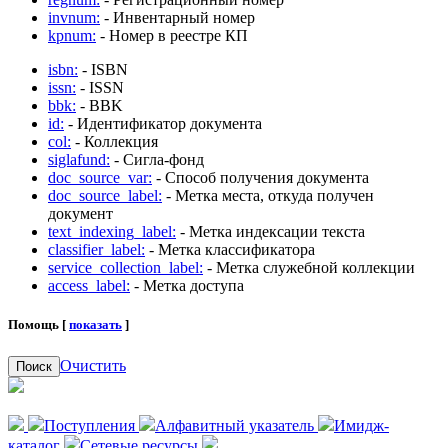
invnum:
- Инвентарный номер
kpnum:
- Номер в реестре КП
isbn:
- ISBN
issn:
- ISSN
bbk:
- BBK
id:
- Идентификатор документа
col:
- Коллекция
siglafund:
- Сигла-фонд
doc_source_var:
- Способ получения документа
doc_source_label:
- Метка места, откуда получен
документ
text_indexing_label:
- Метка индексации текста
classifier_label:
- Метка классификатора
service_collection_label:
- Метка служебной коллекции
access_label:
- Метка доступа
Помощь [
показать
]
Очистить
Поиск
Поступления
Алфавитный указатель
Имидж-
каталог
Сетевые ресурсы