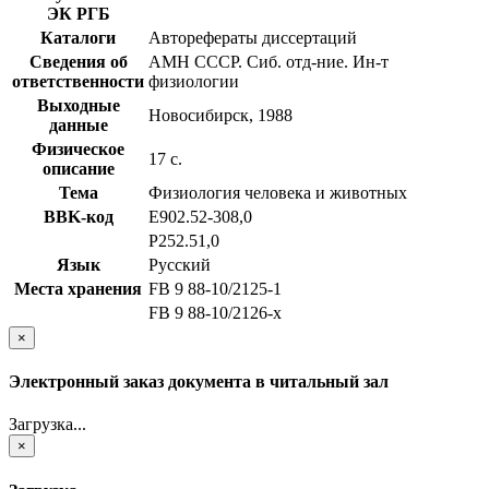
ЭК РГБ
Каталоги
Авторефераты диссертаций
Сведения об
АМН СССР. Сиб. отд-ние. Ин-т
ответственности
физиологии
Выходные
Новосибирск, 1988
данные
Физическое
17 с.
описание
Тема
Физиология человека и животных
BBK-код
Е902.52-308,0
Р252.51,0
Язык
Русский
Места хранения
FB 9 88-10/2125-1
FB 9 88-10/2126-x
×
Электронный заказ документа в читальный зал
Загрузка...
×