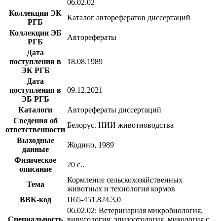
06.02.02
Коллекции ЭК
Каталог авторефератов диссертаций
РГБ
Коллекции ЭБ
Авторефераты
РГБ
Дата
поступления в
18.08.1989
ЭК РГБ
Дата
поступления в
09.12.2021
ЭБ РГБ
Каталоги
Авторефераты диссертаций
Сведения об
Белорус. НИИ животноводства
ответственности
Выходные
Жодино, 1989
данные
Физическое
20 с..
описание
Кормление сельскохозяйственных
Тема
животных и технология кормов
BBK-код
П65-451.824.3,0
06.02.02: Ветеринарная микробиология,
Специальность
вирусология, эпизоотология, микология с