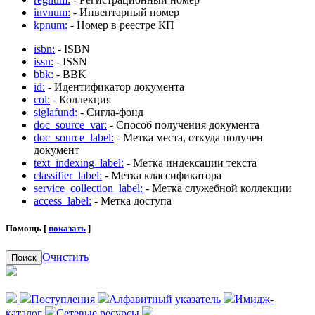
invnum:
- Инвентарный номер
kpnum:
- Номер в реестре КП
isbn:
- ISBN
issn:
- ISSN
bbk:
- BBK
id:
- Идентификатор документа
col:
- Коллекция
siglafund:
- Сигла-фонд
doc_source_var:
- Способ получения документа
doc_source_label:
- Метка места, откуда получен
документ
text_indexing_label:
- Метка индексации текста
classifier_label:
- Метка классификатора
service_collection_label:
- Метка служебной коллекции
access_label:
- Метка доступа
Помощь [
показать
]
Очистить
Поиск
Поступления
Алфавитный указатель
Имидж-
каталог
Сетевые ресурсы