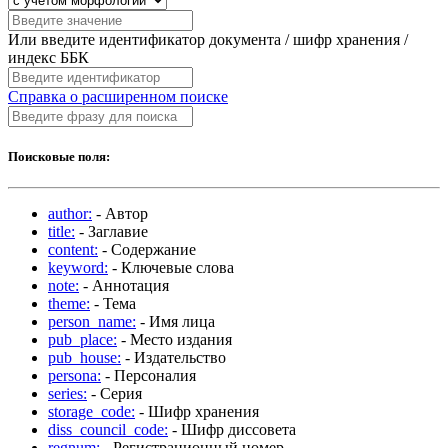
Или введите идентификатор документа / шифр хранения /
индекс ББК
Справка о расширенном поиске
Поисковые поля:
author:
- Автор
title:
- Заглавие
content:
- Содержание
keyword:
- Ключевые слова
note:
- Аннотация
theme:
- Тема
person_name:
- Имя лица
pub_place:
- Место издания
pub_house:
- Издательство
persona:
- Персоналия
series:
- Серия
storage_code:
- Шифр хранения
diss_council_code:
- Шифр диссовета
regnum:
- Регистрационный номер