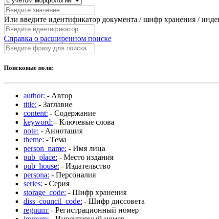
Или введите идентификатор документа / шифр хранения / инд
Справка о расширенном поиске
Поисковые поля:
author:
- Автор
title:
- Заглавие
content:
- Содержание
keyword:
- Ключевые слова
note:
- Аннотация
theme:
- Тема
person_name:
- Имя лица
pub_place:
- Место издания
pub_house:
- Издательство
persona:
- Персоналия
series:
- Серия
storage_code:
- Шифр хранения
diss_council_code:
- Шифр диссовета
regnum:
- Регистрационный номер
invnum:
- Инвентарный номер