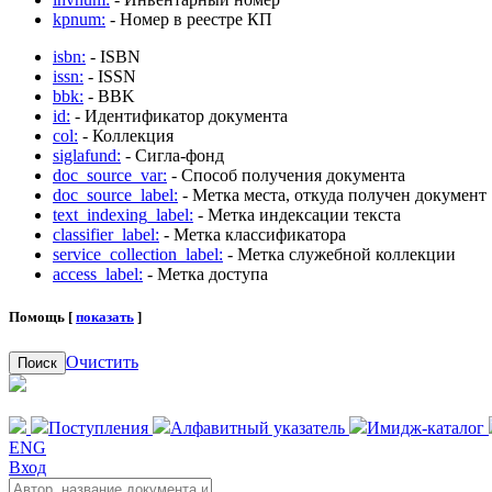
kpnum:
- Номер в реестре КП
isbn:
- ISBN
issn:
- ISSN
bbk:
- BBK
id:
- Идентификатор документа
col:
- Коллекция
siglafund:
- Сигла-фонд
doc_source_var:
- Способ получения документа
doc_source_label:
- Метка места, откуда получен документ
text_indexing_label:
- Метка индексации текста
classifier_label:
- Метка классификатора
service_collection_label:
- Метка служебной коллекции
access_label:
- Метка доступа
Помощь [
показать
]
Очистить
Поиск
Поступления
Алфавитный указатель
Имидж-каталог
ENG
Вход