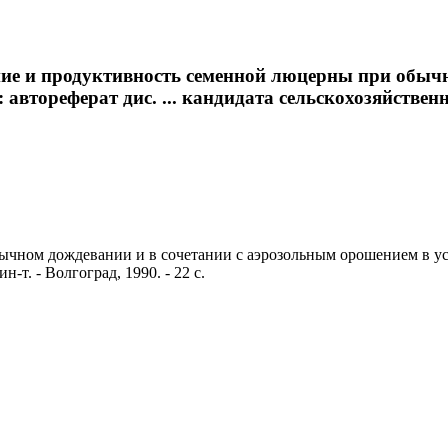
ие и продуктивность семенной люцерны при обычн
тореферат дис. ... кандидата сельскохозяйственных 
ном дождевании и в сочетании с аэрозольным орошением в услов
н-т. - Волгоград, 1990. - 22 с.