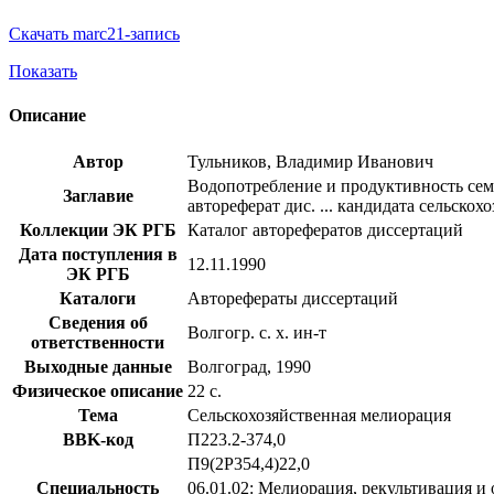
Скачать marc21-запись
Показать
Описание
Автор
Тульников, Владимир Иванович
Водопотребление и продуктивность сем
Заглавие
автореферат дис. ... кандидата сельскох
Коллекции ЭК РГБ
Каталог авторефератов диссертаций
Дата поступления в
12.11.1990
ЭК РГБ
Каталоги
Авторефераты диссертаций
Сведения об
Волгогр. с. х. ин-т
ответственности
Выходные данные
Волгоград, 1990
Физическое описание
22 с.
Тема
Сельскохозяйственная мелиорация
BBK-код
П223.2-374,0
П9(2Р354,4)22,0
Специальность
06.01.02: Мелиорация, рекультивация и 