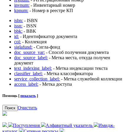
invnum:
- Инвентарный номер
kpnum:
- Номер в реестре КП
isbn:
- ISBN
issn:
- ISSN
bbk:
- BBK
id:
- Идентификатор документа
col:
- Коллекция
siglafund:
- Сигла-фонд
doc_source_var:
- Способ получения документа
doc_source_label:
- Метка места, откуда получен
документ
text_indexing_label:
- Метка индексации текста
classifier_label:
- Метка классификатора
service_collection_label:
- Метка служебной коллекции
access_label:
- Метка доступа
Помощь [
показать
]
Очистить
Поиск
Поступления
Алфавитный указатель
Имидж-
каталог
Сетевые ресурсы