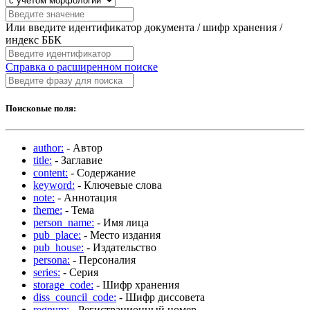
Или введите идентификатор документа / шифр хранения /
индекс ББК
Справка о расширенном поиске
Поисковые поля:
author:
- Автор
title:
- Заглавие
content:
- Содержание
keyword:
- Ключевые слова
note:
- Аннотация
theme:
- Тема
person_name:
- Имя лица
pub_place:
- Место издания
pub_house:
- Издательство
persona:
- Персоналия
series:
- Серия
storage_code:
- Шифр хранения
diss_council_code:
- Шифр диссовета
regnum:
- Регистрационный номер