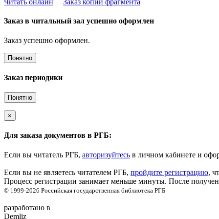
Читать онлайн
Заказ копии фрагмента
Заказ в читальный зал успешно оформлен
Заказ успешно оформлен.
Понятно
Заказ периодики
Понятно
×
Для заказа документов в РГБ:
Если вы читатель РГБ,
авторизуйтесь
в личном кабинете и офор
Если вы не являетесь читателем РГБ,
пройдите регистрацию
, ч
Процесс регистрации занимает меньше минуты. После получени
© 1999-2026
Российская государственная библиотека
РГБ
разработано в
Demliz