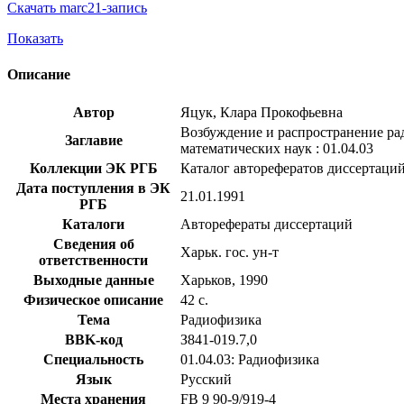
Скачать marc21-запись
Показать
Описание
Автор
Яцук, Клара Прокофьевна
Возбуждение и распространение рад
Заглавие
математических наук : 01.04.03
Коллекции ЭК РГБ
Каталог авторефератов диссертаци
Дата поступления в ЭК
21.01.1991
РГБ
Каталоги
Авторефераты диссертаций
Сведения об
Харьк. гос. ун-т
ответственности
Выходные данные
Харьков, 1990
Физическое описание
42 с.
Тема
Радиофизика
BBK-код
З841-019.7,0
Специальность
01.04.03: Радиофизика
Язык
Русский
Места хранения
FB 9 90-9/919-4