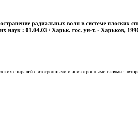
ространение радиальных волн в системе плоских с
наук : 01.04.03 / Харьк. гос. ун-т. - Харьков, 1990.
ких спиралей с изотропными и анизотропными слоями : авторефер