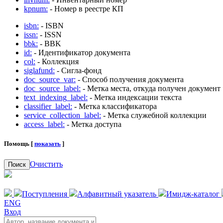
kpnum:
- Номер в реестре КП
isbn:
- ISBN
issn:
- ISSN
bbk:
- BBK
id:
- Идентификатор документа
col:
- Коллекция
siglafund:
- Сигла-фонд
doc_source_var:
- Способ получения документа
doc_source_label:
- Метка места, откуда получен документ
text_indexing_label:
- Метка индексации текста
classifier_label:
- Метка классификатора
service_collection_label:
- Метка служебной коллекции
access_label:
- Метка доступа
Помощь [
показать
]
Очистить
Поиск
Поступления
Алфавитный указатель
Имидж-каталог
ENG
Вход