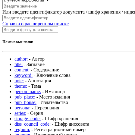
Или введите идентификатор документа / шифр хранения / инд
Справка о расширенном поиске
Поисковые поля:
author:
- Автор
title:
- Заглавие
content:
- Содержание
keyword:
- Ключевые слова
note:
- Аннотация
theme:
- Тема
person_name:
- Имя лица
pub_place:
- Место издания
pub_house:
- Издательство
persona:
- Персоналия
series:
- Серия
storage_code:
- Шифр хранения
diss_council_code:
- Шифр диссовета
regnum:
- Регистрационный номер
invnum:
- Инвентарный номер