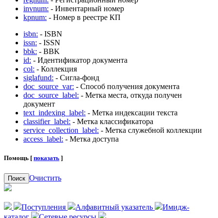
invnum:
- Инвентарный номер
kpnum:
- Номер в реестре КП
isbn:
- ISBN
issn:
- ISSN
bbk:
- BBK
id:
- Идентификатор документа
col:
- Коллекция
siglafund:
- Сигла-фонд
doc_source_var:
- Способ получения документа
doc_source_label:
- Метка места, откуда получен
документ
text_indexing_label:
- Метка индексации текста
classifier_label:
- Метка классификатора
service_collection_label:
- Метка служебной коллекции
access_label:
- Метка доступа
Помощь [
показать
]
Очистить
Поиск
Поступления
Алфавитный указатель
Имидж-
каталог
Сетевые ресурсы