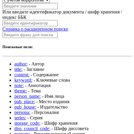
Или введите идентификатор документа / шифр хранения /
индекс ББК
Справка о расширенном поиске
Поисковые поля:
author:
- Автор
title:
- Заглавие
content:
- Содержание
keyword:
- Ключевые слова
note:
- Аннотация
theme:
- Тема
person_name:
- Имя лица
pub_place:
- Место издания
pub_house:
- Издательство
persona:
- Персоналия
series:
- Серия
storage_code:
- Шифр хранения
diss_council_code:
- Шифр диссовета
regnum:
- Регистрационный номер