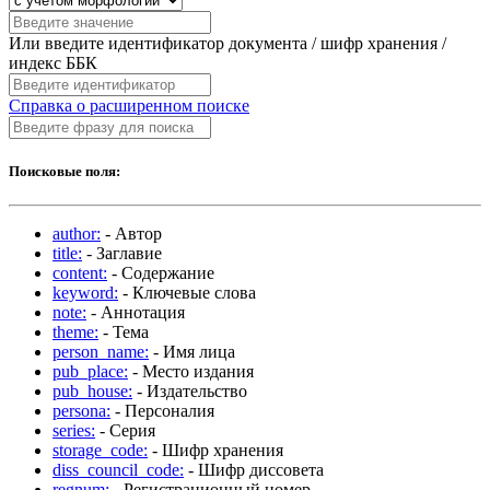
Или введите идентификатор документа / шифр хранения /
индекс ББК
Справка о расширенном поиске
Поисковые поля:
author:
- Автор
title:
- Заглавие
content:
- Содержание
keyword:
- Ключевые слова
note:
- Аннотация
theme:
- Тема
person_name:
- Имя лица
pub_place:
- Место издания
pub_house:
- Издательство
persona:
- Персоналия
series:
- Серия
storage_code:
- Шифр хранения
diss_council_code:
- Шифр диссовета
regnum:
- Регистрационный номер