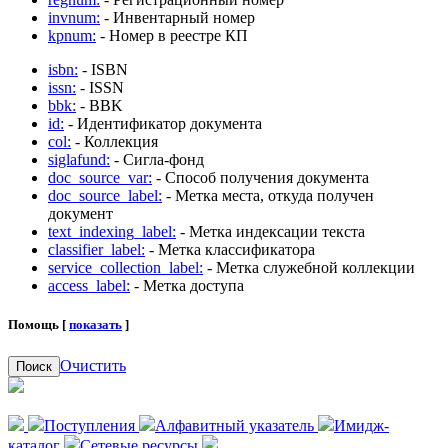
invnum:
- Инвентарный номер
kpnum:
- Номер в реестре КП
isbn:
- ISBN
issn:
- ISSN
bbk:
- BBK
id:
- Идентификатор документа
col:
- Коллекция
siglafund:
- Сигла-фонд
doc_source_var:
- Способ получения документа
doc_source_label:
- Метка места, откуда получен
документ
text_indexing_label:
- Метка индексации текста
classifier_label:
- Метка классификатора
service_collection_label:
- Метка служебной коллекции
access_label:
- Метка доступа
Помощь [
показать
]
Очистить
Поиск
Поступления
Алфавитный указатель
Имидж-
каталог
Сетевые ресурсы