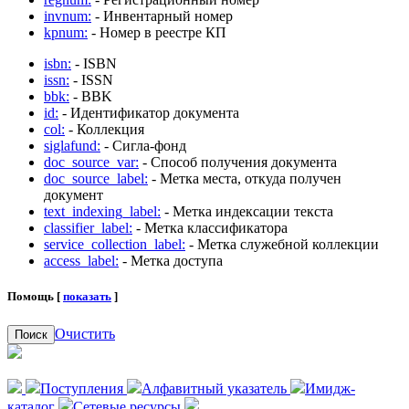
invnum:
- Инвентарный номер
kpnum:
- Номер в реестре КП
isbn:
- ISBN
issn:
- ISSN
bbk:
- BBK
id:
- Идентификатор документа
col:
- Коллекция
siglafund:
- Сигла-фонд
doc_source_var:
- Способ получения документа
doc_source_label:
- Метка места, откуда получен
документ
text_indexing_label:
- Метка индексации текста
classifier_label:
- Метка классификатора
service_collection_label:
- Метка служебной коллекции
access_label:
- Метка доступа
Помощь [
показать
]
Очистить
Поиск
Поступления
Алфавитный указатель
Имидж-
каталог
Сетевые ресурсы