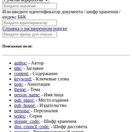
Или введите идентификатор документа / шифр хранения /
индекс ББК
Справка о расширенном поиске
Поисковые поля:
author:
- Автор
title:
- Заглавие
content:
- Содержание
keyword:
- Ключевые слова
note:
- Аннотация
theme:
- Тема
person_name:
- Имя лица
pub_place:
- Место издания
pub_house:
- Издательство
persona:
- Персоналия
series:
- Серия
storage_code:
- Шифр хранения
diss_council_code:
- Шифр диссовета
regnum:
- Регистрационный номер