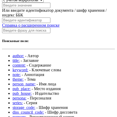
Или введите идентификатор документа / шифр хранения /
индекс ББК
Справка о расширенном поиске
Поисковые поля:
author:
- Автор
title:
- Заглавие
content:
- Содержание
keyword:
- Ключевые слова
note:
- Аннотация
theme:
- Тема
person_name:
- Имя лица
pub_place:
- Место издания
pub_house:
- Издательство
persona:
- Персоналия
series:
- Серия
storage_code:
- Шифр хранения
diss_council_code:
- Шифр диссовета
regnum:
- Регистрационный номер