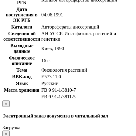
РГБ
Дата
поступления в
04.06.1991
ЭК РГБ
Каталоги
Авторефераты диссертаций
Сведения об
АН УССР. Ин-т физиол. растений и
ответственности
генетики
Выходные
Киев, 1990
данные
Физическое
16 с.
описание
Тема
Физиология растений
BBK-код
Е573.11,0
Язык
Русский
Места хранения
FB 9 91-1/3810-7
FB 9 91-1/3811-5
×
Электронный заказ документа в читальный зал
Загрузка...
×