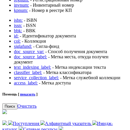
invnum:
- Инвентарный номер
kpnum:
- Номер в реестре КП
isbn:
- ISBN
issn:
- ISSN
bbk:
- BBK
id:
- Идентификатор документа
col:
- Коллекция
siglafund:
- Сигла-фонд
doc_source_var:
- Способ получения документа
doc_source_label:
- Метка места, откуда получен
документ
text_indexing_label:
- Метка индексации текста
classifier_label:
- Метка классификатора
service_collection_label:
- Метка служебной коллекции
access_label:
- Метка доступа
Помощь [
показать
]
Очистить
Поиск
Поступления
Алфавитный указатель
Имидж-
каталог
Сетевые ресурсы