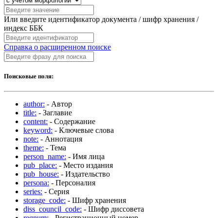
Или введите идентификатор документа / шифр хранения /
индекс ББК
Справка о расширенном поиске
Поисковые поля:
author:
- Автор
title:
- Заглавие
content:
- Содержание
keyword:
- Ключевые слова
note:
- Аннотация
theme:
- Тема
person_name:
- Имя лица
pub_place:
- Место издания
pub_house:
- Издательство
persona:
- Персоналия
series:
- Серия
storage_code:
- Шифр хранения
diss_council_code:
- Шифр диссовета
regnum:
- Регистрационный номер