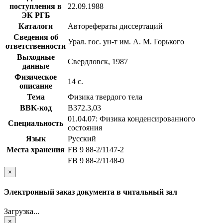
поступления в
22.09.1988
ЭК РГБ
Каталоги
Авторефераты диссертаций
Сведения об
Урал. гос. ун-т им. А. М. Горького
ответственности
Выходные
Свердловск, 1987
данные
Физическое
14 с.
описание
Тема
Физика твердого тела
BBK-код
В372.3,03
01.04.07: Физика конденсированного
Специальность
состояния
Язык
Русский
Места хранения
FB 9 88-2/1147-2
FB 9 88-2/1148-0
×
Электронный заказ документа в читальный зал
Загрузка...
×