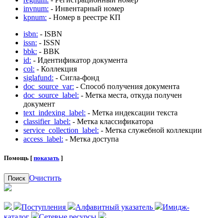
invnum:
- Инвентарный номер
kpnum:
- Номер в реестре КП
isbn:
- ISBN
issn:
- ISSN
bbk:
- BBK
id:
- Идентификатор документа
col:
- Коллекция
siglafund:
- Сигла-фонд
doc_source_var:
- Способ получения документа
doc_source_label:
- Метка места, откуда получен
документ
text_indexing_label:
- Метка индексации текста
classifier_label:
- Метка классификатора
service_collection_label:
- Метка служебной коллекции
access_label:
- Метка доступа
Помощь [
показать
]
Очистить
Поиск
Поступления
Алфавитный указатель
Имидж-
каталог
Сетевые ресурсы