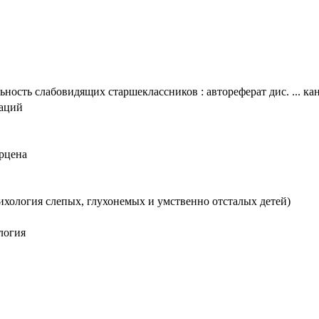
ность слабовидящих старшеклассников : автореферат дис. ... кан
таций
ерцена
ихология слепых, глухонемых и умственно отсталых детей)
логия