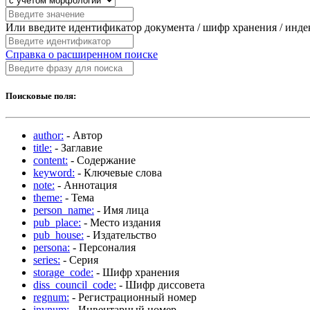
Или введите идентификатор документа / шифр хранения / инд
Справка о расширенном поиске
Поисковые поля:
author:
- Автор
title:
- Заглавие
content:
- Содержание
keyword:
- Ключевые слова
note:
- Аннотация
theme:
- Тема
person_name:
- Имя лица
pub_place:
- Место издания
pub_house:
- Издательство
persona:
- Персоналия
series:
- Серия
storage_code:
- Шифр хранения
diss_council_code:
- Шифр диссовета
regnum:
- Регистрационный номер
invnum:
- Инвентарный номер