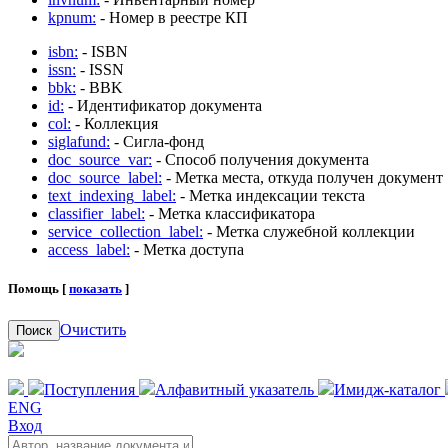
kpnum:
- Номер в реестре КП
isbn:
- ISBN
issn:
- ISSN
bbk:
- BBK
id:
- Идентификатор документа
col:
- Коллекция
siglafund:
- Сигла-фонд
doc_source_var:
- Способ получения документа
doc_source_label:
- Метка места, откуда получен документ
text_indexing_label:
- Метка индексации текста
classifier_label:
- Метка классификатора
service_collection_label:
- Метка служебной коллекции
access_label:
- Метка доступа
Помощь [
показать
]
Очистить
Поиск
Поступления
Алфавитный указатель
Имидж-каталог
ENG
Вход