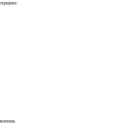
отрщике.
омления.