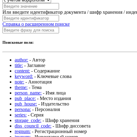
Или введите идентификатор документа / шифр хранения / инд
Справка о расширенном поиске
Поисковые поля:
author:
- Автор
title:
- Заглавие
content:
- Содержание
keyword:
- Ключевые слова
note:
- Аннотация
theme:
- Тема
person_name:
- Имя лица
pub_place:
- Место издания
pub_house:
- Издательство
persona:
- Персоналия
series:
- Серия
storage_code:
- Шифр хранения
diss_council_code:
- Шифр диссовета
regnum:
- Регистрационный номер
invnum:
- Инвентарный номер