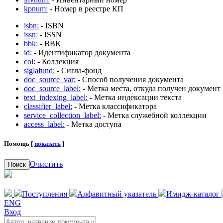
kpnum:
- Номер в реестре КП
isbn:
- ISBN
issn:
- ISSN
bbk:
- BBK
id:
- Идентификатор документа
col:
- Коллекция
siglafund:
- Сигла-фонд
doc_source_var:
- Способ получения документа
doc_source_label:
- Метка места, откуда получен документ
text_indexing_label:
- Метка индексации текста
classifier_label:
- Метка классификатора
service_collection_label:
- Метка служебной коллекции
access_label:
- Метка доступа
Помощь [
показать
]
Очистить
Поиск
Поступления
Алфавитный указатель
Имидж-каталог
ENG
Вход