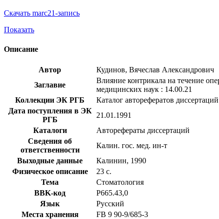
Скачать marc21-запись
Показать
Описание
Автор
Кудинов, Вячеслав Александрович
Влияние контрикала на течение опе
Заглавие
медицинских наук : 14.00.21
Коллекции ЭК РГБ
Каталог авторефератов диссертаций
Дата поступления в ЭК
21.01.1991
РГБ
Каталоги
Авторефераты диссертаций
Сведения об
Калин. гос. мед. ин-т
ответственности
Выходные данные
Калинин, 1990
Физическое описание
23 с.
Тема
Стоматология
BBK-код
Р665.43,0
Язык
Русский
Места хранения
FB 9 90-9/685-3