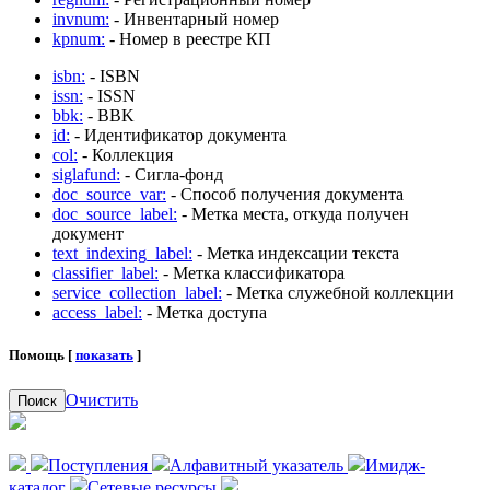
invnum:
- Инвентарный номер
kpnum:
- Номер в реестре КП
isbn:
- ISBN
issn:
- ISSN
bbk:
- BBK
id:
- Идентификатор документа
col:
- Коллекция
siglafund:
- Сигла-фонд
doc_source_var:
- Способ получения документа
doc_source_label:
- Метка места, откуда получен
документ
text_indexing_label:
- Метка индексации текста
classifier_label:
- Метка классификатора
service_collection_label:
- Метка служебной коллекции
access_label:
- Метка доступа
Помощь [
показать
]
Очистить
Поиск
Поступления
Алфавитный указатель
Имидж-
каталог
Сетевые ресурсы