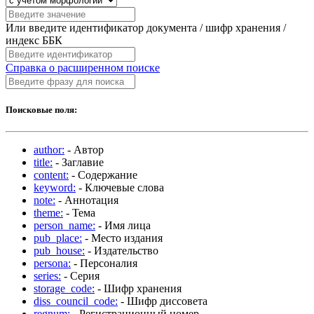
Или введите идентификатор документа / шифр хранения /
индекс ББК
Справка о расширенном поиске
Поисковые поля:
author:
- Автор
title:
- Заглавие
content:
- Содержание
keyword:
- Ключевые слова
note:
- Аннотация
theme:
- Тема
person_name:
- Имя лица
pub_place:
- Место издания
pub_house:
- Издательство
persona:
- Персоналия
series:
- Серия
storage_code:
- Шифр хранения
diss_council_code:
- Шифр диссовета
regnum:
- Регистрационный номер