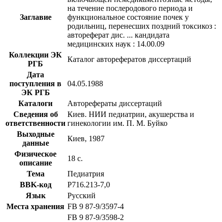
на течение послеродового периода и
Заглавие
функциональное состояние почек у
родильниц, перенесших поздний токсикоз :
автореферат дис. ... кандидата
медицинских наук : 14.00.09
Коллекции ЭК
Каталог авторефератов диссертаций
РГБ
Дата
поступления в
04.05.1988
ЭК РГБ
Каталоги
Авторефераты диссертаций
Сведения об
Киев. НИИ педиатрии, акушерства и
ответственности
гинекологии им. П. М. Буйко
Выходные
Киев, 1987
данные
Физическое
18 с.
описание
Тема
Педиатрия
BBK-код
Р716.213-7,0
Язык
Русский
Места хранения
FB 9 87-9/3597-4
FB 9 87-9/3598-2