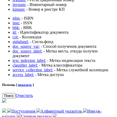
invnum:
- Инвентарный номер
kpnum:
- Номер в реестре КП
isbn:
- ISBN
issn:
- ISSN
bbk:
- BBK
id:
- Идентификатор документа
col:
- Коллекция
siglafund:
- Сигла-фонд
doc_source_var:
- Способ получения документа
doc_source_label:
- Метка места, откуда получен
документ
text_indexing_label:
- Метка индексации текста
classifier_label:
- Метка классификатора
service_collection_label:
- Метка служебной коллекции
access_label:
- Метка доступа
Помощь [
показать
]
Очистить
Поиск
Поступления
Алфавитный указатель
Имидж-
каталог
Сетевые ресурсы