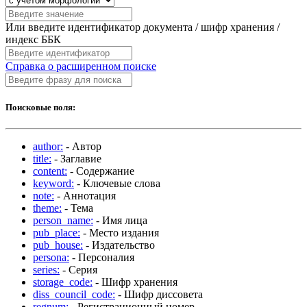
Или введите идентификатор документа / шифр хранения /
индекс ББК
Справка о расширенном поиске
Поисковые поля:
author:
- Автор
title:
- Заглавие
content:
- Содержание
keyword:
- Ключевые слова
note:
- Аннотация
theme:
- Тема
person_name:
- Имя лица
pub_place:
- Место издания
pub_house:
- Издательство
persona:
- Персоналия
series:
- Серия
storage_code:
- Шифр хранения
diss_council_code:
- Шифр диссовета
regnum:
- Регистрационный номер