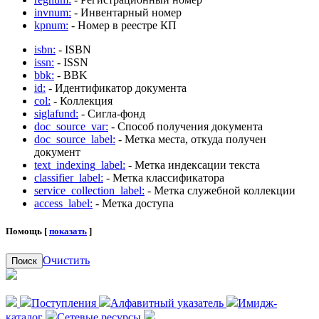
invnum:
- Инвентарный номер
kpnum:
- Номер в реестре КП
isbn:
- ISBN
issn:
- ISSN
bbk:
- BBK
id:
- Идентификатор документа
col:
- Коллекция
siglafund:
- Сигла-фонд
doc_source_var:
- Способ получения документа
doc_source_label:
- Метка места, откуда получен
документ
text_indexing_label:
- Метка индексации текста
classifier_label:
- Метка классификатора
service_collection_label:
- Метка служебной коллекции
access_label:
- Метка доступа
Помощь [
показать
]
Очистить
Поиск
Поступления
Алфавитный указатель
Имидж-
каталог
Сетевые ресурсы