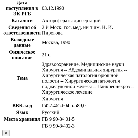
Дата
поступления в
03.12.1990
ЭК РГБ
Каталоги
Авторефераты диссертаций
Сведения об
2-й Моск. гос. мед. ин-т им. Н. И.
ответственности
Пирогова
Выходные
Москва, 1990
данные
Физическое
21 с.
описание
Здравоохранение. Медицинские науки --
Хирургия -- Абдоминальная хирургия --
Хирургическая патология брюшной
Тема
полости -- Хирургическая патология
поджелудочной железы -- Панкреонекроз --
Хирургическое лечение
Хирургия
BBK-код
Р457.465.604.5-589,0
Язык
Русский
Места хранения
FB 9 90-8/401-5
FB 9 90-8/402-3
×