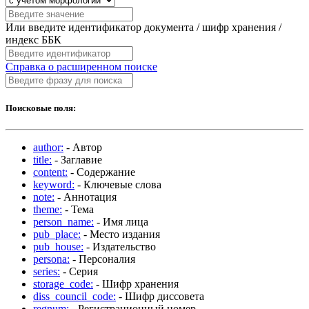
Или введите идентификатор документа / шифр хранения /
индекс ББК
Справка о расширенном поиске
Поисковые поля:
author:
- Автор
title:
- Заглавие
content:
- Содержание
keyword:
- Ключевые слова
note:
- Аннотация
theme:
- Тема
person_name:
- Имя лица
pub_place:
- Место издания
pub_house:
- Издательство
persona:
- Персоналия
series:
- Серия
storage_code:
- Шифр хранения
diss_council_code:
- Шифр диссовета
regnum:
- Регистрационный номер