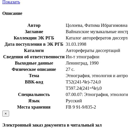
Показать
Описание
Автор
Цолоева, Фатима Ибрагимовна
Заглавие
Вайнахские музыкальные инстру
Коллекции ЭК РГБ
Каталог авторефератов диссер
Дата поступления в ЭК РГБ
31.03.1998
Каталоги
Авторефераты диссертаций
Сведения об ответственности
Ин-т этнографии
Выходные данные
Ленинград, 1990
Физическое описание
27 с.
Тема
Этнография, этнология и антр
BBK-код
Т52(241-Че)-724,0
Т597.24(241=Че),0
Специальность
07.00.07: Этнография, этнолог
Язык
Русский
Места хранения
FB 9 91-9/835-2
×
Электронный заказ документа в читальный зал