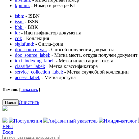
kpnum:
- Номер в реестре КП
isbn:
- ISBN
issn:
- ISSN
bbk:
- BBK
id:
- Идентификатор документа
col:
- Коллекция
siglafund:
- Сигла-фонд
doc_source_var:
- Способ получения документа
doc_source_label:
- Метка места, откуда получен документ
text_indexing_label:
- Метка индексации текста
classifier_label:
- Метка классификатора
service_collection_label:
- Метка служебной коллекции
access_label:
- Метка доступа
Помощь [
показать
]
Очистить
Поиск
Поступления
Алфавитный указатель
Имидж-каталог
ENG
Вход