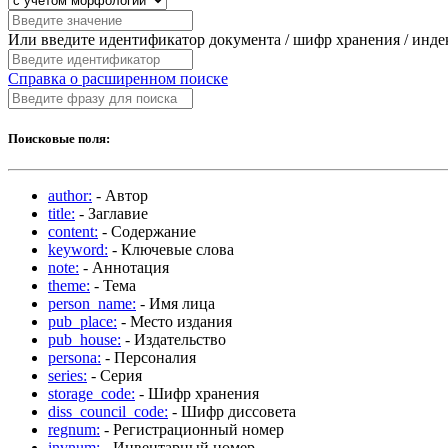
Или введите идентификатор документа / шифр хранения / инд
Справка о расширенном поиске
Поисковые поля:
author:
- Автор
title:
- Заглавие
content:
- Содержание
keyword:
- Ключевые слова
note:
- Аннотация
theme:
- Тема
person_name:
- Имя лица
pub_place:
- Место издания
pub_house:
- Издательство
persona:
- Персоналия
series:
- Серия
storage_code:
- Шифр хранения
diss_council_code:
- Шифр диссовета
regnum:
- Регистрационный номер
invnum:
- Инвентарный номер