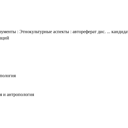
менты : Этнокультурные аспекты : автореферат дис. ... кандидат
таций
опология
ия и антропология