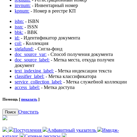
invnum:
- Инвентарный номер
kpnum:
- Номер в реестре КП
isbn:
- ISBN
issn:
- ISSN
bbk:
- BBK
id:
- Идентификатор документа
col:
- Коллекция
siglafund:
- Сигла-фонд
doc_source_var:
- Способ получения документа
doc_source_label:
- Метка места, откуда получен
документ
text_indexing_label:
- Метка индексации текста
classifier_label:
- Метка классификатора
service_collection_label:
- Метка служебной коллекции
access_label:
- Метка доступа
Помощь [
показать
]
Очистить
Поиск
Поступления
Алфавитный указатель
Имидж-
каталог
Сетевые ресурсы