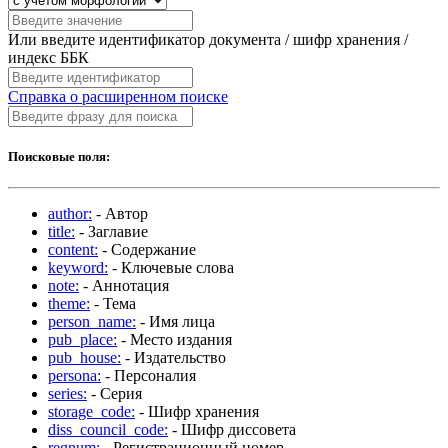
Или введите идентификатор документа / шифр хранения /
индекс ББК
Справка о расширенном поиске
Поисковые поля:
author:
- Автор
title:
- Заглавие
content:
- Содержание
keyword:
- Ключевые слова
note:
- Аннотация
theme:
- Тема
person_name:
- Имя лица
pub_place:
- Место издания
pub_house:
- Издательство
persona:
- Персоналия
series:
- Серия
storage_code:
- Шифр хранения
diss_council_code:
- Шифр диссовета
regnum:
- Регистрационный номер