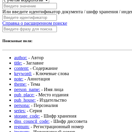
Или введите идентификатор документа / шифр хранения / инд
Справка о расширенном поиске
Поисковые поля:
author:
- Автор
title:
- Заглавие
content:
- Содержание
keyword:
- Ключевые слова
note:
- Аннотация
theme:
- Тема
person_name:
- Имя лица
pub_place:
- Место издания
pub_house:
- Издательство
persona:
- Персоналия
series:
- Серия
storage_code:
- Шифр хранения
diss_council_code:
- Шифр диссовета
regnum:
- Регистрационный номер
invnum:
- Инвентарный номер