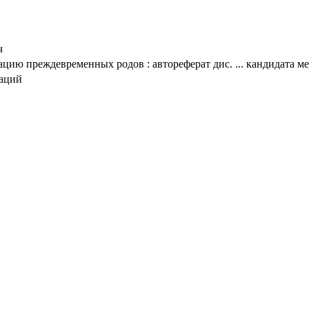
ч
ию преждевременных родов : автореферат дис. ... кандидата ме
таций