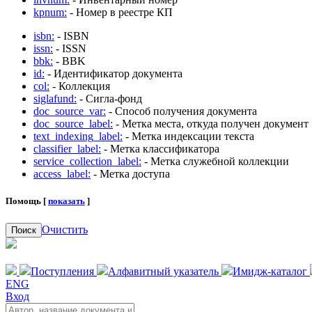
kpnum:
- Номер в реестре КП
isbn:
- ISBN
issn:
- ISSN
bbk:
- BBK
id:
- Идентификатор документа
col:
- Коллекция
siglafund:
- Сигла-фонд
doc_source_var:
- Способ получения документа
doc_source_label:
- Метка места, откуда получен документ
text_indexing_label:
- Метка индексации текста
classifier_label:
- Метка классификатора
service_collection_label:
- Метка служебной коллекции
access_label:
- Метка доступа
Помощь [
показать
]
Очистить
Поиск
Поступления
Алфавитный указатель
Имидж-каталог
ENG
Вход