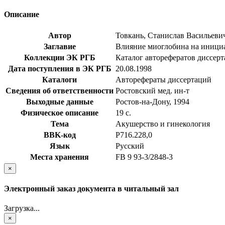
Описание
Автор
Товкань, Станислав Васильеви
Заглавие
Влияние миоглобина на инициац
Коллекции ЭК РГБ
Каталог авторефератов диссер
Дата поступления в ЭК РГБ
20.08.1998
Каталоги
Авторефераты диссертаций
Сведения об ответственности
Ростовский мед. ин-т
Выходные данные
Ростов-на-Дону, 1994
Физическое описание
19 с.
Тема
Акушерство и гинекология
BBK-код
Р716.228,0
Язык
Русский
Места хранения
FB 9 93-3/2848-3
×
Электронный заказ документа в читальный зал
Загрузка...
×