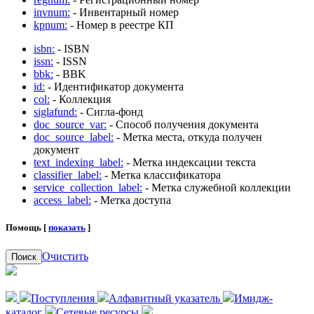
invnum:
- Инвентарный номер
kpnum:
- Номер в реестре КП
isbn:
- ISBN
issn:
- ISSN
bbk:
- BBK
id:
- Идентификатор документа
col:
- Коллекция
siglafund:
- Сигла-фонд
doc_source_var:
- Способ получения документа
doc_source_label:
- Метка места, откуда получен
документ
text_indexing_label:
- Метка индексации текста
classifier_label:
- Метка классификатора
service_collection_label:
- Метка служебной коллекции
access_label:
- Метка доступа
Помощь [
показать
]
Очистить
Поиск
Поступления
Алфавитный указатель
Имидж-
каталог
Сетевые ресурсы