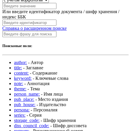
Или введите идентификатор документа / шифр хранения /
индекс ББК
Справка о расширенном поиске
Поисковые поля:
author:
- Автор
title:
- Заглавие
content:
- Содержание
keyword:
- Ключевые слова
note:
- Аннотация
theme:
- Тема
person_name:
- Имя лица
pub_place:
- Место издания
pub_house:
- Издательство
persona:
- Персоналия
series:
- Серия
storage_code:
- Шифр хранения
diss_council_code:
- Шифр диссовета
regnum:
- Регистрационный номер