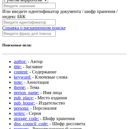
Или введите идентификатор документа / шифр хранения /
индекс ББК
Справка о расширенном поиске
Поисковые поля:
author:
- Автор
title:
- Заглавие
content:
- Содержание
keyword:
- Ключевые слова
note:
- Аннотация
theme:
- Тема
person_name:
- Имя лица
pub_place:
- Место издания
pub_house:
- Издательство
persona:
- Персоналия
series:
- Серия
storage_code:
- Шифр хранения
diss_council_code:
- Шифр диссовета
regnum:
- Регистрационный номер