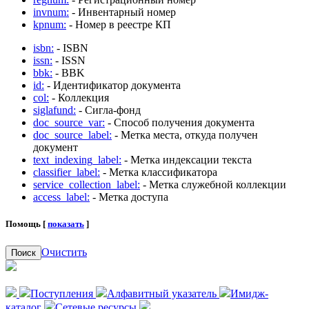
invnum:
- Инвентарный номер
kpnum:
- Номер в реестре КП
isbn:
- ISBN
issn:
- ISSN
bbk:
- BBK
id:
- Идентификатор документа
col:
- Коллекция
siglafund:
- Сигла-фонд
doc_source_var:
- Способ получения документа
doc_source_label:
- Метка места, откуда получен
документ
text_indexing_label:
- Метка индексации текста
classifier_label:
- Метка классификатора
service_collection_label:
- Метка служебной коллекции
access_label:
- Метка доступа
Помощь [
показать
]
Очистить
Поиск
Поступления
Алфавитный указатель
Имидж-
каталог
Сетевые ресурсы