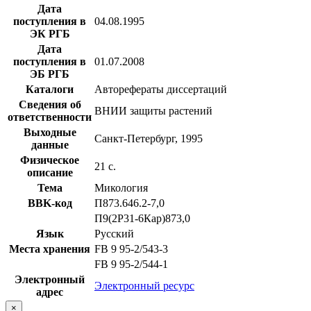
Дата
поступления в
04.08.1995
ЭК РГБ
Дата
поступления в
01.07.2008
ЭБ РГБ
Каталоги
Авторефераты диссертаций
Сведения об
ВНИИ защиты растений
ответственности
Выходные
Санкт-Петербург, 1995
данные
Физическое
21 с.
описание
Тема
Микология
BBK-код
П873.646.2-7,0
П9(2Р31-6Кар)873,0
Язык
Русский
Места хранения
FB 9 95-2/543-3
FB 9 95-2/544-1
Электронный
Электронный ресурс
адрес
×