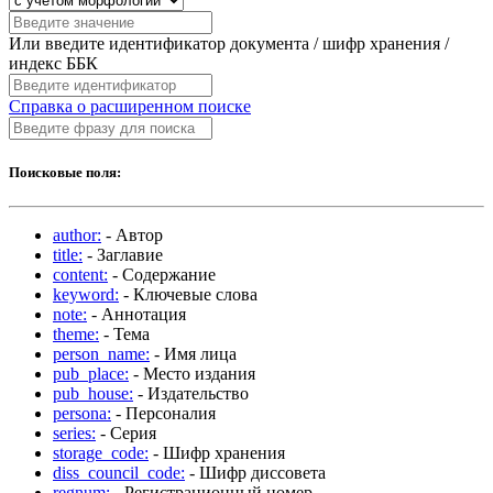
Или введите идентификатор документа / шифр хранения /
индекс ББК
Справка о расширенном поиске
Поисковые поля:
author:
- Автор
title:
- Заглавие
content:
- Содержание
keyword:
- Ключевые слова
note:
- Аннотация
theme:
- Тема
person_name:
- Имя лица
pub_place:
- Место издания
pub_house:
- Издательство
persona:
- Персоналия
series:
- Серия
storage_code:
- Шифр хранения
diss_council_code:
- Шифр диссовета
regnum:
- Регистрационный номер