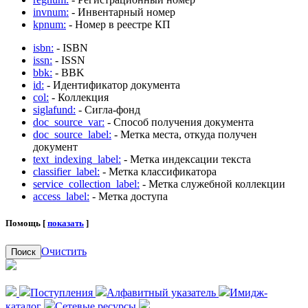
invnum:
- Инвентарный номер
kpnum:
- Номер в реестре КП
isbn:
- ISBN
issn:
- ISSN
bbk:
- BBK
id:
- Идентификатор документа
col:
- Коллекция
siglafund:
- Сигла-фонд
doc_source_var:
- Способ получения документа
doc_source_label:
- Метка места, откуда получен
документ
text_indexing_label:
- Метка индексации текста
classifier_label:
- Метка классификатора
service_collection_label:
- Метка служебной коллекции
access_label:
- Метка доступа
Помощь [
показать
]
Очистить
Поиск
Поступления
Алфавитный указатель
Имидж-
каталог
Сетевые ресурсы