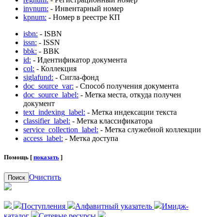
invnum:
- Инвентарный номер
kpnum:
- Номер в реестре КП
isbn:
- ISBN
issn:
- ISSN
bbk:
- BBK
id:
- Идентификатор документа
col:
- Коллекция
siglafund:
- Сигла-фонд
doc_source_var:
- Способ получения документа
doc_source_label:
- Метка места, откуда получен
документ
text_indexing_label:
- Метка индексации текста
classifier_label:
- Метка классификатора
service_collection_label:
- Метка служебной коллекции
access_label:
- Метка доступа
Помощь [
показать
]
Очистить
Поиск
Поступления
Алфавитный указатель
Имидж-
каталог
Сетевые ресурсы