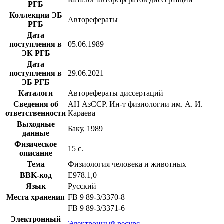
РГБ
Коллекции ЭБ
Авторефераты
РГБ
Дата
поступления в
05.06.1989
ЭК РГБ
Дата
поступления в
29.06.2021
ЭБ РГБ
Каталоги
Авторефераты диссертаций
Сведения об
АН АзССР. Ин-т физиологии им. А. И.
ответственности
Караева
Выходные
Баку, 1989
данные
Физическое
15 с.
описание
Тема
Физиология человека и животных
BBK-код
Е978.1,0
Язык
Русский
Места хранения
FB 9 89-3/3370-8
FB 9 89-3/3371-6
Электронный
Электронный ресурс