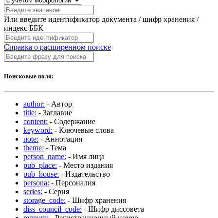
Или введите идентификатор документа / шифр хранения /
индекс ББК
Справка о расширенном поиске
Поисковые поля:
author:
- Автор
title:
- Заглавие
content:
- Содержание
keyword:
- Ключевые слова
note:
- Аннотация
theme:
- Тема
person_name:
- Имя лица
pub_place:
- Место издания
pub_house:
- Издательство
persona:
- Персоналия
series:
- Серия
storage_code:
- Шифр хранения
diss_council_code:
- Шифр диссовета
regnum:
- Регистрационный номер