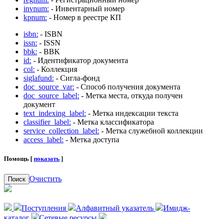
invnum:
- Инвентарный номер
kpnum:
- Номер в реестре КП
isbn:
- ISBN
issn:
- ISSN
bbk:
- BBK
id:
- Идентификатор документа
col:
- Коллекция
siglafund:
- Сигла-фонд
doc_source_var:
- Способ получения документа
doc_source_label:
- Метка места, откуда получен
документ
text_indexing_label:
- Метка индексации текста
classifier_label:
- Метка классификатора
service_collection_label:
- Метка служебной коллекции
access_label:
- Метка доступа
Помощь [
показать
]
Очистить
Поиск
Поступления
Алфавитный указатель
Имидж-
каталог
Сетевые ресурсы