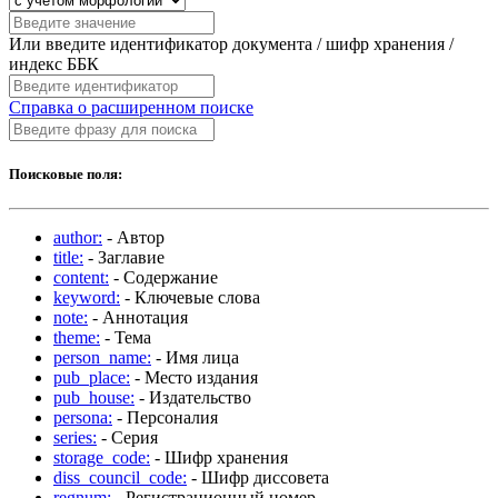
Или введите идентификатор документа / шифр хранения /
индекс ББК
Справка о расширенном поиске
Поисковые поля:
author:
- Автор
title:
- Заглавие
content:
- Содержание
keyword:
- Ключевые слова
note:
- Аннотация
theme:
- Тема
person_name:
- Имя лица
pub_place:
- Место издания
pub_house:
- Издательство
persona:
- Персоналия
series:
- Серия
storage_code:
- Шифр хранения
diss_council_code:
- Шифр диссовета
regnum:
- Регистрационный номер