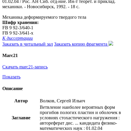
01.02.04 / Рос. АН Сиб. отд-ние. Ин-т теорет. и приклад.
механики. - Новосибирск, 1992. - 18 с.
Механика деформируемого твердого тела
Шифр хранения:
FB 9 92-3/640-1
FB 9 92-3/641-x
К диссертации
Заказать в читальный зал
Заказать копию фрагмента
Marc21
Скачать marc21-запись
Показать
Описание
Автор
Волков, Сергей Ильич
Ветвление наиболее вероятных форм
прогибов пологих пластин и оболочек в
Заглавие
условиях стохастического нагружения :
автореферат дис. ... кандидата физико-
математических наук : 01.02.04