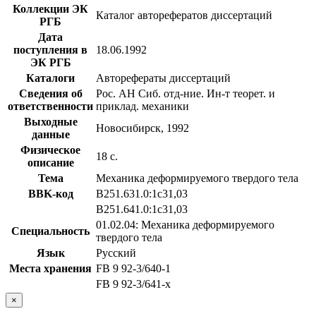
Коллекции ЭК
Каталог авторефератов диссертаций
РГБ
Дата
поступления в
18.06.1992
ЭК РГБ
Каталоги
Авторефераты диссертаций
Сведения об
Рос. АН Сиб. отд-ние. Ин-т теорет. и
ответственности
приклад. механики
Выходные
Новосибирск, 1992
данные
Физическое
18 с.
описание
Тема
Механика деформируемого твердого тела
BBK-код
В251.631.0:1с31,03
В251.641.0:1с31,03
01.02.04: Механика деформируемого
Специальность
твердого тела
Язык
Русский
Места хранения
FB 9 92-3/640-1
FB 9 92-3/641-x
×