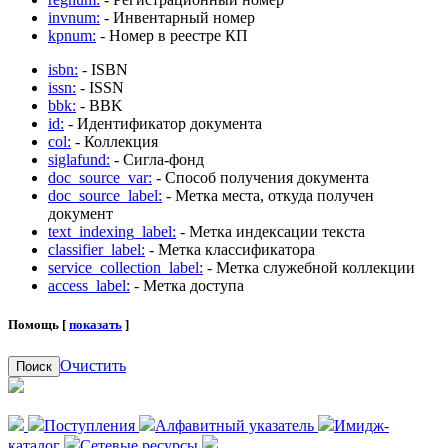
invnum:
- Инвентарный номер
kpnum:
- Номер в реестре КП
isbn:
- ISBN
issn:
- ISSN
bbk:
- BBK
id:
- Идентификатор документа
col:
- Коллекция
siglafund:
- Сигла-фонд
doc_source_var:
- Способ получения документа
doc_source_label:
- Метка места, откуда получен
документ
text_indexing_label:
- Метка индексации текста
classifier_label:
- Метка классификатора
service_collection_label:
- Метка служебной коллекции
access_label:
- Метка доступа
Помощь [
показать
]
Очистить
Поиск
Поступления
Алфавитный указатель
Имидж-
каталог
Сетевые ресурсы