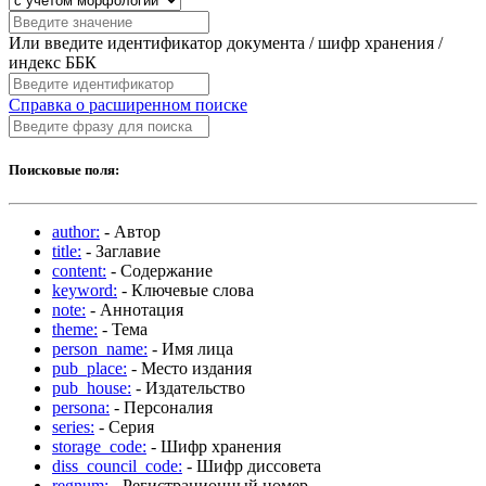
Или введите идентификатор документа / шифр хранения /
индекс ББК
Справка о расширенном поиске
Поисковые поля:
author:
- Автор
title:
- Заглавие
content:
- Содержание
keyword:
- Ключевые слова
note:
- Аннотация
theme:
- Тема
person_name:
- Имя лица
pub_place:
- Место издания
pub_house:
- Издательство
persona:
- Персоналия
series:
- Серия
storage_code:
- Шифр хранения
diss_council_code:
- Шифр диссовета
regnum:
- Регистрационный номер