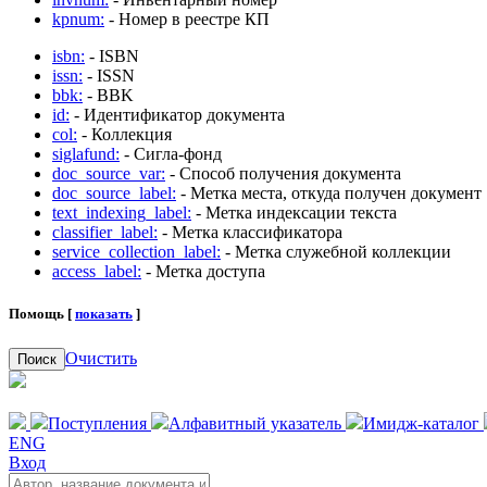
kpnum:
- Номер в реестре КП
isbn:
- ISBN
issn:
- ISSN
bbk:
- BBK
id:
- Идентификатор документа
col:
- Коллекция
siglafund:
- Сигла-фонд
doc_source_var:
- Способ получения документа
doc_source_label:
- Метка места, откуда получен документ
text_indexing_label:
- Метка индексации текста
classifier_label:
- Метка классификатора
service_collection_label:
- Метка служебной коллекции
access_label:
- Метка доступа
Помощь [
показать
]
Очистить
Поиск
Поступления
Алфавитный указатель
Имидж-каталог
ENG
Вход