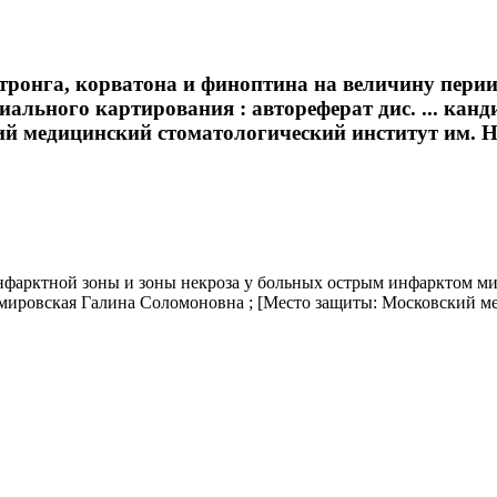
тронга, корватона и финоптина на величину пери
ьного картирования : автореферат дис. ... канди
 медицинский стоматологический институт им. Н. А
нфарктной зоны и зоны некроза у больных острым инфарктом ми
/ Немировская Галина Соломоновна ; [Место защиты: Московский 