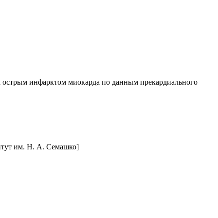
х острым инфарктом миокарда по данным прекардиального
тут им. Н. А. Семашко]