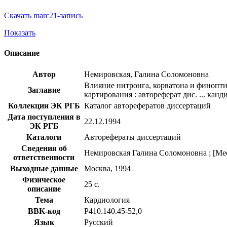
Скачать marc21-запись
Показать
Описание
Автор
Немировская, Галина Соломоновна
Влияние нитронга, корватона и финопт
Заглавие
картирования : автореферат дис. ... канд
Коллекции ЭК РГБ
Каталог авторефератов диссертаций
Дата поступления в
22.12.1994
ЭК РГБ
Каталоги
Авторефераты диссертаций
Сведения об
Немировская Галина Соломоновна ; [Ме
ответственности
Выходные данные
Москва, 1994
Физическое
25 с.
описание
Тема
Кардиология
BBK-код
Р410.140.45-52,0
Язык
Русский