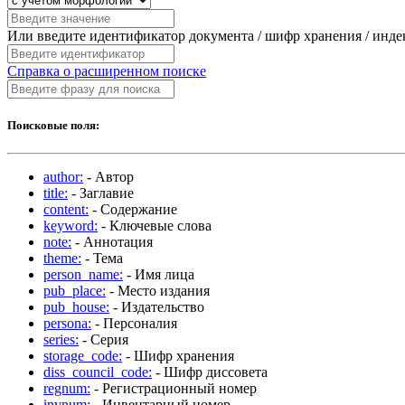
Или введите идентификатор документа / шифр хранения / инд
Справка о расширенном поиске
Поисковые поля:
author:
- Автор
title:
- Заглавие
content:
- Содержание
keyword:
- Ключевые слова
note:
- Аннотация
theme:
- Тема
person_name:
- Имя лица
pub_place:
- Место издания
pub_house:
- Издательство
persona:
- Персоналия
series:
- Серия
storage_code:
- Шифр хранения
diss_council_code:
- Шифр диссовета
regnum:
- Регистрационный номер
invnum:
- Инвентарный номер