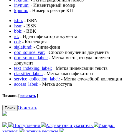
invnum:
- Инвентарный номер
kpnum:
- Номер в реестре КП
isbn:
- ISBN
issn:
- ISSN
bbk:
- BBK
id:
- Идентификатор документа
col:
- Коллекция
siglafund:
- Сигла-фонд
doc_source_var:
- Способ получения документа
doc_source_label:
- Метка места, откуда получен
документ
text_indexing_label:
- Метка индексации текста
classifier_label:
- Метка классификатора
service_collection_label:
- Метка служебной коллекции
access_label:
- Метка доступа
Помощь [
показать
]
Очистить
Поиск
Поступления
Алфавитный указатель
Имидж-
каталог
Сетевые ресурсы