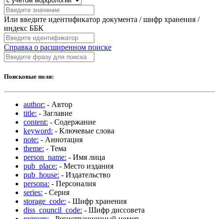
Или введите идентификатор документа / шифр хранения /
индекс ББК
Справка о расширенном поиске
Поисковые поля:
author:
- Автор
title:
- Заглавие
content:
- Содержание
keyword:
- Ключевые слова
note:
- Аннотация
theme:
- Тема
person_name:
- Имя лица
pub_place:
- Место издания
pub_house:
- Издательство
persona:
- Персоналия
series:
- Серия
storage_code:
- Шифр хранения
diss_council_code:
- Шифр диссовета
regnum:
- Регистрационный номер