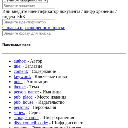
Или введите идентификатор документа / шифр хранения /
индекс ББК
Справка о расширенном поиске
Поисковые поля:
author:
- Автор
title:
- Заглавие
content:
- Содержание
keyword:
- Ключевые слова
note:
- Аннотация
theme:
- Тема
person_name:
- Имя лица
pub_place:
- Место издания
pub_house:
- Издательство
persona:
- Персоналия
series:
- Серия
storage_code:
- Шифр хранения
diss_council_code:
- Шифр диссовета
regnum:
- Регистрационный номер