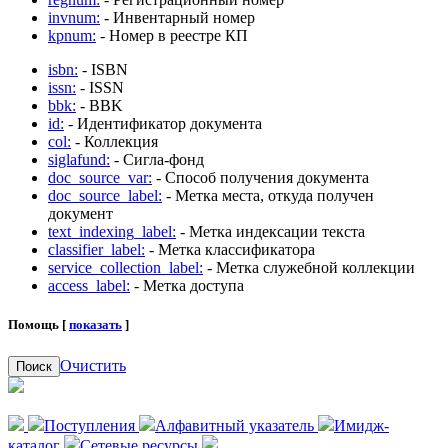
invnum:
- Инвентарный номер
kpnum:
- Номер в реестре КП
isbn:
- ISBN
issn:
- ISSN
bbk:
- BBK
id:
- Идентификатор документа
col:
- Коллекция
siglafund:
- Сигла-фонд
doc_source_var:
- Способ получения документа
doc_source_label:
- Метка места, откуда получен
документ
text_indexing_label:
- Метка индексации текста
classifier_label:
- Метка классификатора
service_collection_label:
- Метка служебной коллекции
access_label:
- Метка доступа
Помощь [
показать
]
Очистить
Поиск
Поступления
Алфавитный указатель
Имидж-
каталог
Сетевые ресурсы