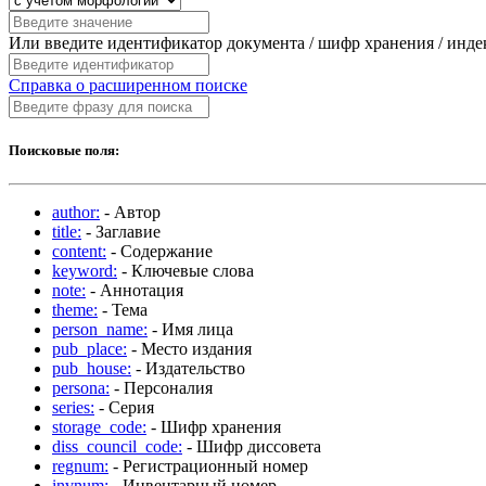
Или введите идентификатор документа / шифр хранения / инд
Справка о расширенном поиске
Поисковые поля:
author:
- Автор
title:
- Заглавие
content:
- Содержание
keyword:
- Ключевые слова
note:
- Аннотация
theme:
- Тема
person_name:
- Имя лица
pub_place:
- Место издания
pub_house:
- Издательство
persona:
- Персоналия
series:
- Серия
storage_code:
- Шифр хранения
diss_council_code:
- Шифр диссовета
regnum:
- Регистрационный номер
invnum:
- Инвентарный номер