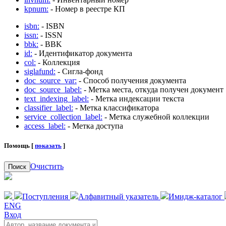
kpnum:
- Номер в реестре КП
isbn:
- ISBN
issn:
- ISSN
bbk:
- BBK
id:
- Идентификатор документа
col:
- Коллекция
siglafund:
- Сигла-фонд
doc_source_var:
- Способ получения документа
doc_source_label:
- Метка места, откуда получен документ
text_indexing_label:
- Метка индексации текста
classifier_label:
- Метка классификатора
service_collection_label:
- Метка служебной коллекции
access_label:
- Метка доступа
Помощь [
показать
]
Очистить
Поиск
Поступления
Алфавитный указатель
Имидж-каталог
ENG
Вход