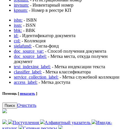
invnum:
- Инвентарный номер
kpnum:
- Номер в реестре КП
isbn:
- ISBN
issn:
- ISSN
bbk:
- BBK
id:
- Идентификатор документа
col:
- Коллекция
siglafund:
- Сигла-фонд
doc_source_var:
- Способ получения документа
doc_source_label:
- Метка места, откуда получен
документ
text_indexing_label:
- Метка индексации текста
classifier_label:
- Метка классификатора
service_collection_label:
- Метка служебной коллекции
access_label:
- Метка доступа
Помощь [
показать
]
Очистить
Поиск
Поступления
Алфавитный указатель
Имидж-
каталог
Сетевые ресурсы