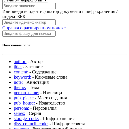
Или введите идентификатор документа / шифр хранения /
индекс ББК
Справка о расширенном поиске
Поисковые поля:
author:
- Автор
title:
- Заглавие
content:
- Содержание
keyword:
- Ключевые слова
note:
- Аннотация
theme:
- Тема
person_name:
- Имя лица
pub_place:
- Место издания
pub_house:
- Издательство
persona:
- Персоналия
series:
- Серия
storage_code:
- Шифр хранения
diss_council_code:
- Шифр диссовета
regnum:
- Регистрационный номер