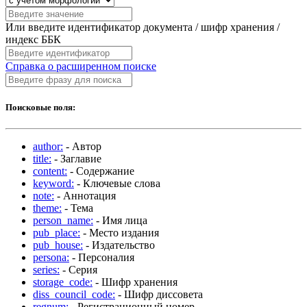
Или введите идентификатор документа / шифр хранения /
индекс ББК
Справка о расширенном поиске
Поисковые поля:
author:
- Автор
title:
- Заглавие
content:
- Содержание
keyword:
- Ключевые слова
note:
- Аннотация
theme:
- Тема
person_name:
- Имя лица
pub_place:
- Место издания
pub_house:
- Издательство
persona:
- Персоналия
series:
- Серия
storage_code:
- Шифр хранения
diss_council_code:
- Шифр диссовета
regnum:
- Регистрационный номер