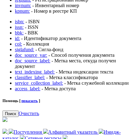
invnum:
- Инвентарный номер
kpnum:
- Номер в реестре КП
isbn:
- ISBN
issn:
- ISSN
bbk:
- BBK
id:
- Идентификатор документа
col:
- Коллекция
siglafund:
- Сигла-фонд
doc_source_var:
- Способ получения документа
doc_source_label:
- Метка места, откуда получен
документ
text_indexing_label:
- Метка индексации текста
classifier_label:
- Метка классификатора
service_collection_label:
- Метка служебной коллекции
access_label:
- Метка доступа
Помощь [
показать
]
Очистить
Поиск
Поступления
Алфавитный указатель
Имидж-
каталог
Сетевые ресурсы