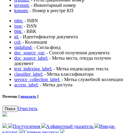
invnum:
- Инвентарный номер
kpnum:
- Номер в реестре КП
isbn:
- ISBN
issn:
- ISSN
bbk:
- BBK
id:
- Идентификатор документа
col:
- Коллекция
siglafund:
- Сигла-фонд
doc_source_var:
- Способ получения документа
doc_source_label:
- Метка места, откуда получен
документ
text_indexing_label:
- Метка индексации текста
classifier_label:
- Метка классификатора
service_collection_label:
- Метка служебной коллекции
access_label:
- Метка доступа
Помощь [
показать
]
Очистить
Поиск
Поступления
Алфавитный указатель
Имидж-
каталог
Сетевые ресурсы