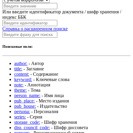
Или введите идентификатор документа / шифр хранения /
индекс ББК
Справка о расширенном поиске
Поисковые поля:
author:
- Автор
title:
- Заглавие
content:
- Содержание
keyword:
- Ключевые слова
note:
- Аннотация
theme:
- Тема
person_name:
- Имя лица
pub_place:
- Место издания
pub_house:
- Издательство
persona:
- Персоналия
series:
- Серия
storage_code:
- Шифр хранения
diss_council_code:
- Шифр диссовета
regnum:
- Регистрационный номер