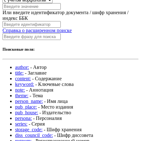
Или введите идентификатор документа / шифр хранения /
индекс ББК
Справка о расширенном поиске
Поисковые поля:
author:
- Автор
title:
- Заглавие
content:
- Содержание
keyword:
- Ключевые слова
note:
- Аннотация
theme:
- Тема
person_name:
- Имя лица
pub_place:
- Место издания
pub_house:
- Издательство
persona:
- Персоналия
series:
- Серия
storage_code:
- Шифр хранения
diss_council_code:
- Шифр диссовета
regnum:
- Регистрационный номер