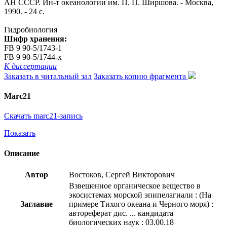
АН СССР. Ин-т океанологии им. П. П. Ширшова. - Москва,
1990. - 24 с.
Гидробиология
Шифр хранения:
FB 9 90-5/1743-1
FB 9 90-5/1744-x
К диссертации
Заказать в читальный зал
Заказать копию фрагмента
Marc21
Скачать marc21-запись
Показать
Описание
Автор
Востоков, Сергей Викторович
Взвешенное органическое вещество в
экосистемах морской эпипелагиали : (На
Заглавие
примере Тихого океана и Черного моря) :
автореферат дис. ... кандидата
биологических наук : 03.00.18