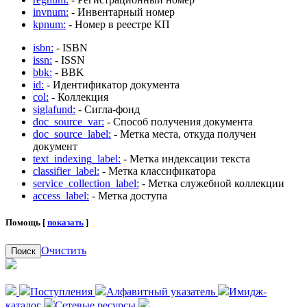
invnum:
- Инвентарный номер
kpnum:
- Номер в реестре КП
isbn:
- ISBN
issn:
- ISSN
bbk:
- BBK
id:
- Идентификатор документа
col:
- Коллекция
siglafund:
- Сигла-фонд
doc_source_var:
- Способ получения документа
doc_source_label:
- Метка места, откуда получен
документ
text_indexing_label:
- Метка индексации текста
classifier_label:
- Метка классификатора
service_collection_label:
- Метка служебной коллекции
access_label:
- Метка доступа
Помощь [
показать
]
Очистить
Поиск
Поступления
Алфавитный указатель
Имидж-
каталог
Сетевые ресурсы