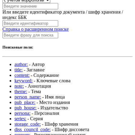
Или введите идентификатор документа / шифр хранения /
индекс ББК
Справка о расширенном поиске
Поисковые поля:
author:
- Автор
title:
- Заглавие
content:
- Содержание
keyword:
- Ключевые слова
note:
- Аннотация
theme:
- Тема
person_name:
- Имя лица
pub_place:
- Место издания
pub_house:
- Издательство
persona:
- Персоналия
series:
- Серия
storage_code:
- Шифр хранения
diss_council_code:
- Шифр диссовета
regnum:
- Регистрационный номер