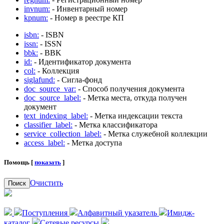
invnum:
- Инвентарный номер
kpnum:
- Номер в реестре КП
isbn:
- ISBN
issn:
- ISSN
bbk:
- BBK
id:
- Идентификатор документа
col:
- Коллекция
siglafund:
- Сигла-фонд
doc_source_var:
- Способ получения документа
doc_source_label:
- Метка места, откуда получен
документ
text_indexing_label:
- Метка индексации текста
classifier_label:
- Метка классификатора
service_collection_label:
- Метка служебной коллекции
access_label:
- Метка доступа
Помощь [
показать
]
Очистить
Поиск
Поступления
Алфавитный указатель
Имидж-
каталог
Сетевые ресурсы