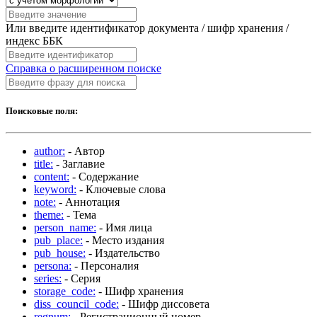
Или введите идентификатор документа / шифр хранения /
индекс ББК
Справка о расширенном поиске
Поисковые поля:
author:
- Автор
title:
- Заглавие
content:
- Содержание
keyword:
- Ключевые слова
note:
- Аннотация
theme:
- Тема
person_name:
- Имя лица
pub_place:
- Место издания
pub_house:
- Издательство
persona:
- Персоналия
series:
- Серия
storage_code:
- Шифр хранения
diss_council_code:
- Шифр диссовета
regnum:
- Регистрационный номер