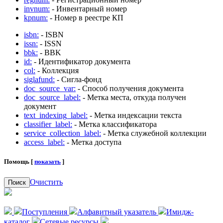
invnum:
- Инвентарный номер
kpnum:
- Номер в реестре КП
isbn:
- ISBN
issn:
- ISSN
bbk:
- BBK
id:
- Идентификатор документа
col:
- Коллекция
siglafund:
- Сигла-фонд
doc_source_var:
- Способ получения документа
doc_source_label:
- Метка места, откуда получен
документ
text_indexing_label:
- Метка индексации текста
classifier_label:
- Метка классификатора
service_collection_label:
- Метка служебной коллекции
access_label:
- Метка доступа
Помощь [
показать
]
Очистить
Поиск
Поступления
Алфавитный указатель
Имидж-
каталог
Сетевые ресурсы