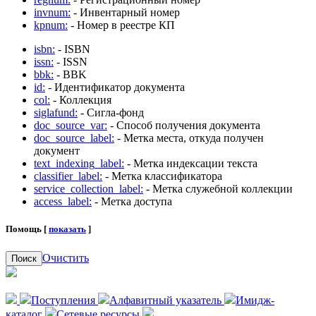
invnum:
- Инвентарный номер
kpnum:
- Номер в реестре КП
isbn:
- ISBN
issn:
- ISSN
bbk:
- BBK
id:
- Идентификатор документа
col:
- Коллекция
siglafund:
- Сигла-фонд
doc_source_var:
- Способ получения документа
doc_source_label:
- Метка места, откуда получен
документ
text_indexing_label:
- Метка индексации текста
classifier_label:
- Метка классификатора
service_collection_label:
- Метка служебной коллекции
access_label:
- Метка доступа
Помощь [
показать
]
Очистить
Поиск
Поступления
Алфавитный указатель
Имидж-
каталог
Сетевые ресурсы