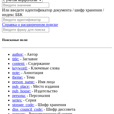
Или введите идентификатор документа / шифр хранения /
индекс ББК
Справка о расширенном поиске
Поисковые поля:
author:
- Автор
title:
- Заглавие
content:
- Содержание
keyword:
- Ключевые слова
note:
- Аннотация
theme:
- Тема
person_name:
- Имя лица
pub_place:
- Место издания
pub_house:
- Издательство
persona:
- Персоналия
series:
- Серия
storage_code:
- Шифр хранения
diss_council_code:
- Шифр диссовета
regnum:
- Регистрационный номер