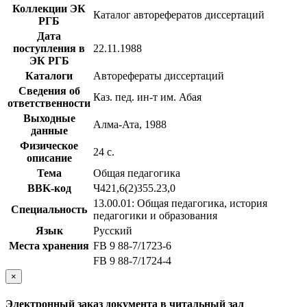
Коллекции ЭК
Каталог авторефератов диссертаций
РГБ
Дата
поступления в
22.11.1988
ЭК РГБ
Каталоги
Авторефераты диссертаций
Сведения об
Каз. пед. ин-т им. Абая
ответственности
Выходные
Алма-Ата, 1988
данные
Физическое
24 с.
описание
Тема
Общая педагогика
BBK-код
Ч421,6(2)355.23,0
13.00.01: Общая педагогика, история
Специальность
педагогики и образования
Язык
Русский
Места хранения
FB 9 88-7/1723-6
FB 9 88-7/1724-4
×
Электронный заказ документа в читальный зал