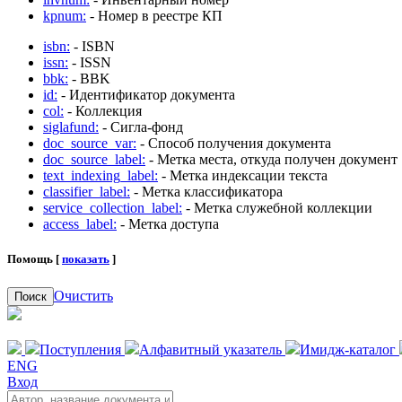
kpnum:
- Номер в реестре КП
isbn:
- ISBN
issn:
- ISSN
bbk:
- BBK
id:
- Идентификатор документа
col:
- Коллекция
siglafund:
- Сигла-фонд
doc_source_var:
- Способ получения документа
doc_source_label:
- Метка места, откуда получен документ
text_indexing_label:
- Метка индексации текста
classifier_label:
- Метка классификатора
service_collection_label:
- Метка служебной коллекции
access_label:
- Метка доступа
Помощь [
показать
]
Очистить
Поиск
Поступления
Алфавитный указатель
Имидж-каталог
ENG
Вход