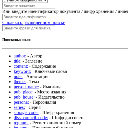
Или введите идентификатор документа / шифр хранения / инд
Справка о расширенном поиске
Поисковые поля:
author:
- Автор
title:
- Заглавие
content:
- Содержание
keyword:
- Ключевые слова
note:
- Аннотация
theme:
- Тема
person_name:
- Имя лица
pub_place:
- Место издания
pub_house:
- Издательство
persona:
- Персоналия
series:
- Серия
storage_code:
- Шифр хранения
diss_council_code:
- Шифр диссовета
regnum:
- Регистрационный номер
invnum:
- Инвентарный номер