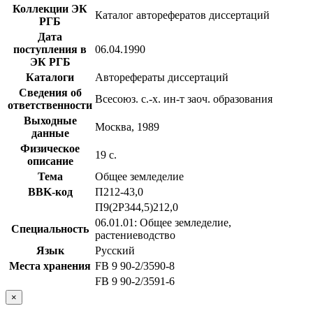
Коллекции ЭК
Каталог авторефератов диссертаций
РГБ
Дата
поступления в
06.04.1990
ЭК РГБ
Каталоги
Авторефераты диссертаций
Сведения об
Всесоюз. с.-х. ин-т заоч. образования
ответственности
Выходные
Москва, 1989
данные
Физическое
19 с.
описание
Тема
Общее земледелие
BBK-код
П212-43,0
П9(2Р344,5)212,0
06.01.01: Общее земледелие,
Специальность
растениеводство
Язык
Русский
Места хранения
FB 9 90-2/3590-8
FB 9 90-2/3591-6
×