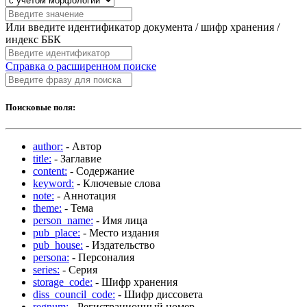
Или введите идентификатор документа / шифр хранения /
индекс ББК
Справка о расширенном поиске
Поисковые поля:
author:
- Автор
title:
- Заглавие
content:
- Содержание
keyword:
- Ключевые слова
note:
- Аннотация
theme:
- Тема
person_name:
- Имя лица
pub_place:
- Место издания
pub_house:
- Издательство
persona:
- Персоналия
series:
- Серия
storage_code:
- Шифр хранения
diss_council_code:
- Шифр диссовета
regnum:
- Регистрационный номер