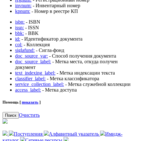
invnum:
- Инвентарный номер
kpnum:
- Номер в реестре КП
isbn:
- ISBN
issn:
- ISSN
bbk:
- BBK
id:
- Идентификатор документа
col:
- Коллекция
siglafund:
- Сигла-фонд
doc_source_var:
- Способ получения документа
doc_source_label:
- Метка места, откуда получен
документ
text_indexing_label:
- Метка индексации текста
classifier_label:
- Метка классификатора
service_collection_label:
- Метка служебной коллекции
access_label:
- Метка доступа
Помощь [
показать
]
Очистить
Поиск
Поступления
Алфавитный указатель
Имидж-
каталог
Сетевые ресурсы