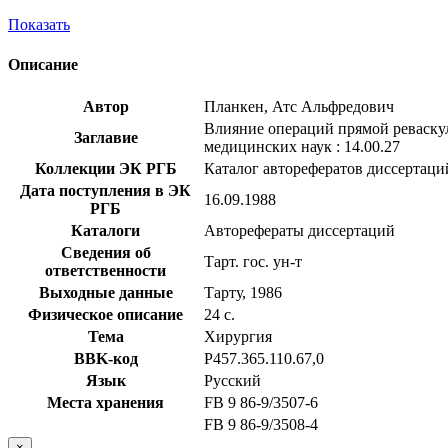
Показать
Описание
Автор
Планкен, Атс Альфредович
Влияние операций прямой реваскул
Заглавие
медицинских наук : 14.00.27
Коллекции ЭК РГБ
Каталог авторефератов диссертаци
Дата поступления в ЭК
16.09.1988
РГБ
Каталоги
Авторефераты диссертаций
Сведения об
Тарт. гос. ун-т
ответственности
Выходные данные
Тарту, 1986
Физическое описание
24 с.
Тема
Хирургия
BBK-код
Р457.365.110.67,0
Язык
Русский
Места хранения
FB 9 86-9/3507-6
FB 9 86-9/3508-4
×