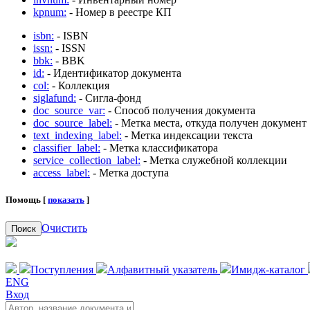
kpnum:
- Номер в реестре КП
isbn:
- ISBN
issn:
- ISSN
bbk:
- BBK
id:
- Идентификатор документа
col:
- Коллекция
siglafund:
- Сигла-фонд
doc_source_var:
- Способ получения документа
doc_source_label:
- Метка места, откуда получен документ
text_indexing_label:
- Метка индексации текста
classifier_label:
- Метка классификатора
service_collection_label:
- Метка служебной коллекции
access_label:
- Метка доступа
Помощь [
показать
]
Очистить
Поиск
Поступления
Алфавитный указатель
Имидж-каталог
ENG
Вход