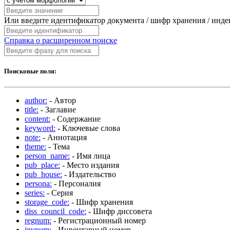
Или введите идентификатор документа / шифр хранения / инд
Справка о расширенном поиске
Поисковые поля:
author:
- Автор
title:
- Заглавие
content:
- Содержание
keyword:
- Ключевые слова
note:
- Аннотация
theme:
- Тема
person_name:
- Имя лица
pub_place:
- Место издания
pub_house:
- Издательство
persona:
- Персоналия
series:
- Серия
storage_code:
- Шифр хранения
diss_council_code:
- Шифр диссовета
regnum:
- Регистрационный номер
invnum:
- Инвентарный номер