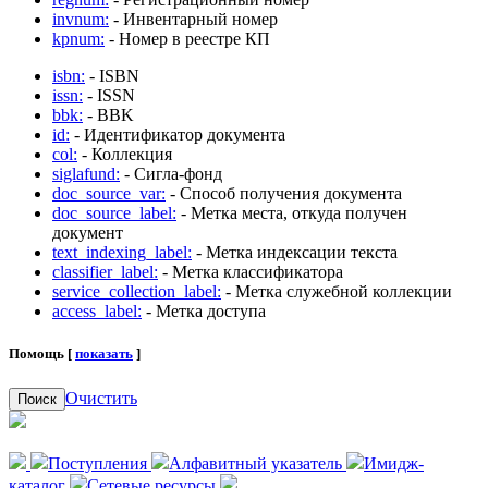
invnum:
- Инвентарный номер
kpnum:
- Номер в реестре КП
isbn:
- ISBN
issn:
- ISSN
bbk:
- BBK
id:
- Идентификатор документа
col:
- Коллекция
siglafund:
- Сигла-фонд
doc_source_var:
- Способ получения документа
doc_source_label:
- Метка места, откуда получен
документ
text_indexing_label:
- Метка индексации текста
classifier_label:
- Метка классификатора
service_collection_label:
- Метка служебной коллекции
access_label:
- Метка доступа
Помощь [
показать
]
Очистить
Поиск
Поступления
Алфавитный указатель
Имидж-
каталог
Сетевые ресурсы