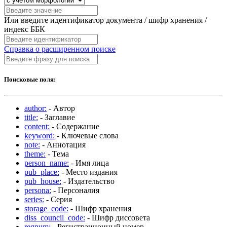
Или введите идентификатор документа / шифр хранения /
индекс ББК
Справка о расширенном поиске
Поисковые поля:
author:
- Автор
title:
- Заглавие
content:
- Содержание
keyword:
- Ключевые слова
note:
- Аннотация
theme:
- Тема
person_name:
- Имя лица
pub_place:
- Место издания
pub_house:
- Издательство
persona:
- Персоналия
series:
- Серия
storage_code:
- Шифр хранения
diss_council_code:
- Шифр диссовета
regnum:
- Регистрационный номер