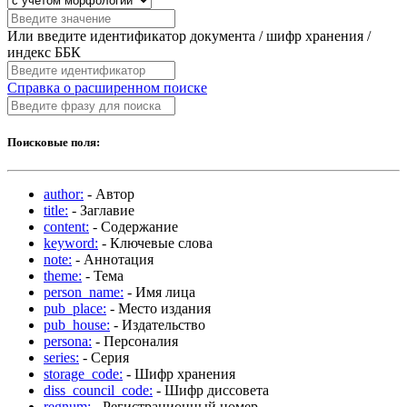
Или введите идентификатор документа / шифр хранения /
индекс ББК
Справка о расширенном поиске
Поисковые поля:
author:
- Автор
title:
- Заглавие
content:
- Содержание
keyword:
- Ключевые слова
note:
- Аннотация
theme:
- Тема
person_name:
- Имя лица
pub_place:
- Место издания
pub_house:
- Издательство
persona:
- Персоналия
series:
- Серия
storage_code:
- Шифр хранения
diss_council_code:
- Шифр диссовета
regnum:
- Регистрационный номер