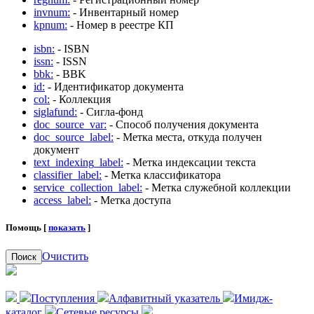
invnum:
- Инвентарный номер
kpnum:
- Номер в реестре КП
isbn:
- ISBN
issn:
- ISSN
bbk:
- BBK
id:
- Идентификатор документа
col:
- Коллекция
siglafund:
- Сигла-фонд
doc_source_var:
- Способ получения документа
doc_source_label:
- Метка места, откуда получен
документ
text_indexing_label:
- Метка индексации текста
classifier_label:
- Метка классификатора
service_collection_label:
- Метка служебной коллекции
access_label:
- Метка доступа
Помощь [
показать
]
Очистить
Поиск
Поступления
Алфавитный указатель
Имидж-
каталог
Сетевые ресурсы