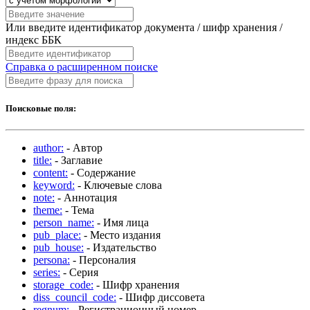
Или введите идентификатор документа / шифр хранения /
индекс ББК
Справка о расширенном поиске
Поисковые поля:
author:
- Автор
title:
- Заглавие
content:
- Содержание
keyword:
- Ключевые слова
note:
- Аннотация
theme:
- Тема
person_name:
- Имя лица
pub_place:
- Место издания
pub_house:
- Издательство
persona:
- Персоналия
series:
- Серия
storage_code:
- Шифр хранения
diss_council_code:
- Шифр диссовета
regnum:
- Регистрационный номер