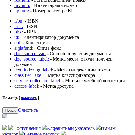
invnum:
- Инвентарный номер
kpnum:
- Номер в реестре КП
isbn:
- ISBN
issn:
- ISSN
bbk:
- BBK
id:
- Идентификатор документа
col:
- Коллекция
siglafund:
- Сигла-фонд
doc_source_var:
- Способ получения документа
doc_source_label:
- Метка места, откуда получен
документ
text_indexing_label:
- Метка индексации текста
classifier_label:
- Метка классификатора
service_collection_label:
- Метка служебной коллекции
access_label:
- Метка доступа
Помощь [
показать
]
Очистить
Поиск
Поступления
Алфавитный указатель
Имидж-
каталог
Сетевые ресурсы