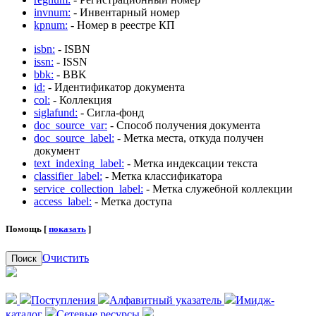
invnum:
- Инвентарный номер
kpnum:
- Номер в реестре КП
isbn:
- ISBN
issn:
- ISSN
bbk:
- BBK
id:
- Идентификатор документа
col:
- Коллекция
siglafund:
- Сигла-фонд
doc_source_var:
- Способ получения документа
doc_source_label:
- Метка места, откуда получен
документ
text_indexing_label:
- Метка индексации текста
classifier_label:
- Метка классификатора
service_collection_label:
- Метка служебной коллекции
access_label:
- Метка доступа
Помощь [
показать
]
Очистить
Поиск
Поступления
Алфавитный указатель
Имидж-
каталог
Сетевые ресурсы