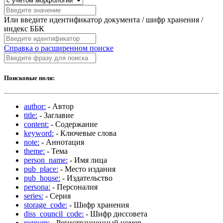
Или введите идентификатор документа / шифр хранения /
индекс ББК
Справка о расширенном поиске
Поисковые поля:
author:
- Автор
title:
- Заглавие
content:
- Содержание
keyword:
- Ключевые слова
note:
- Аннотация
theme:
- Тема
person_name:
- Имя лица
pub_place:
- Место издания
pub_house:
- Издательство
persona:
- Персоналия
series:
- Серия
storage_code:
- Шифр хранения
diss_council_code:
- Шифр диссовета
regnum:
- Регистрационный номер