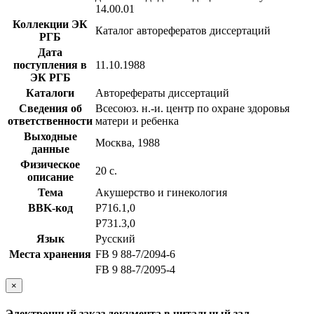
14.00.01
Коллекции ЭК
Каталог авторефератов диссертаций
РГБ
Дата
поступления в
11.10.1988
ЭК РГБ
Каталоги
Авторефераты диссертаций
Сведения об
Всесоюз. н.-и. центр по охране здоровья
ответственности
матери и ребенка
Выходные
Москва, 1988
данные
Физическое
20 с.
описание
Тема
Акушерство и гинекология
BBK-код
Р716.1,0
Р731.3,0
Язык
Русский
Места хранения
FB 9 88-7/2094-6
FB 9 88-7/2095-4
×
Электронный заказ документа в читальный зал