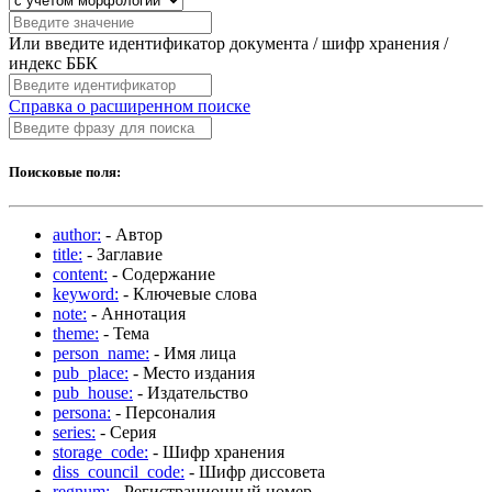
Или введите идентификатор документа / шифр хранения /
индекс ББК
Справка о расширенном поиске
Поисковые поля:
author:
- Автор
title:
- Заглавие
content:
- Содержание
keyword:
- Ключевые слова
note:
- Аннотация
theme:
- Тема
person_name:
- Имя лица
pub_place:
- Место издания
pub_house:
- Издательство
persona:
- Персоналия
series:
- Серия
storage_code:
- Шифр хранения
diss_council_code:
- Шифр диссовета
regnum:
- Регистрационный номер