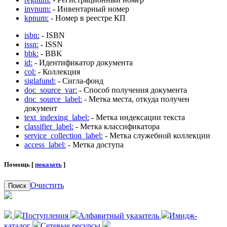
invnum:
- Инвентарный номер
kpnum:
- Номер в реестре КП
isbn:
- ISBN
issn:
- ISSN
bbk:
- BBK
id:
- Идентификатор документа
col:
- Коллекция
siglafund:
- Сигла-фонд
doc_source_var:
- Способ получения документа
doc_source_label:
- Метка места, откуда получен
документ
text_indexing_label:
- Метка индексации текста
classifier_label:
- Метка классификатора
service_collection_label:
- Метка служебной коллекции
access_label:
- Метка доступа
Помощь [
показать
]
Очистить
Поиск
Поступления
Алфавитный указатель
Имидж-
каталог
Сетевые ресурсы