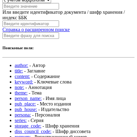
Или введите идентификатор документа / шифр хранения /
индекс ББК
Справка о расширенном поиске
Поисковые поля:
author:
- Автор
title:
- Заглавие
content:
- Содержание
keyword:
- Ключевые слова
note:
- Аннотация
theme:
- Тема
person_name:
- Имя лица
pub_place:
- Место издания
pub_house:
- Издательство
persona:
- Персоналия
series:
- Серия
storage_code:
- Шифр хранения
diss_council_code:
- Шифр диссовета
regnum:
- Регистрационный номер