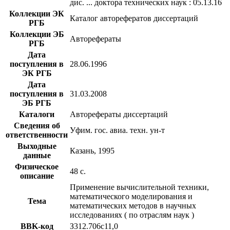
дис. ... доктора технических наук : 05.13.16
Коллекции ЭК
Каталог авторефератов диссертаций
РГБ
Коллекции ЭБ
Авторефераты
РГБ
Дата
поступления в
28.06.1996
ЭК РГБ
Дата
поступления в
31.03.2008
ЭБ РГБ
Каталоги
Авторефераты диссертаций
Сведения об
Уфим. гос. авиа. техн. ун-т
ответственности
Выходные
Казань, 1995
данные
Физическое
48 с.
описание
Применение вычислительной техники,
математического моделирования и
Тема
математических методов в научных
исследованиях ( по отраслям наук )
BBK-код
З312.706с11,0