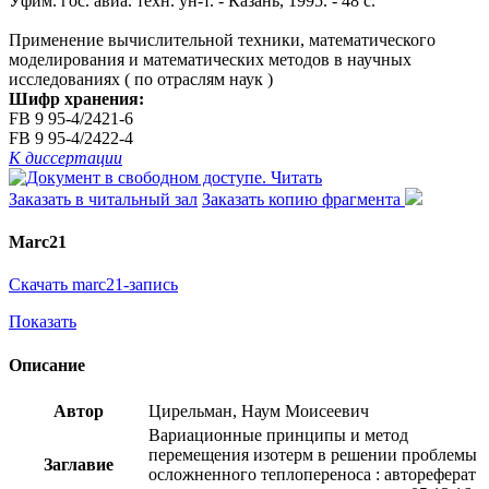
Уфим. гос. авиа. техн. ун-т. - Казань, 1995. - 48 с.
Применение вычислительной техники, математического
моделирования и математических методов в научных
исследованиях ( по отраслям наук )
Шифр хранения:
FB 9 95-4/2421-6
FB 9 95-4/2422-4
К диссертации
Читать
Заказать в читальный зал
Заказать копию фрагмента
Marc21
Скачать marc21-запись
Показать
Описание
Автор
Цирельман, Наум Моисеевич
Вариационные принципы и метод
перемещения изотерм в решении проблемы
Заглавие
осложненного теплопереноса : автореферат