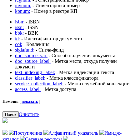
invnum:
- Инвентарный номер
kpnum:
- Номер в реестре КП
isbn:
- ISBN
issn:
- ISSN
bbk:
- BBK
id:
- Идентификатор документа
col:
- Коллекция
siglafund:
- Сигла-фонд
doc_source_var:
- Способ получения документа
doc_source_label:
- Метка места, откуда получен
документ
text_indexing_label:
- Метка индексации текста
classifier_label:
- Метка классификатора
service_collection_label:
- Метка служебной коллекции
access_label:
- Метка доступа
Помощь [
показать
]
Очистить
Поиск
Поступления
Алфавитный указатель
Имидж-
каталог
Сетевые ресурсы