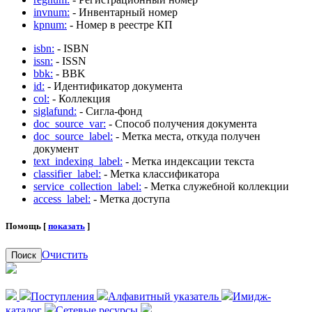
invnum:
- Инвентарный номер
kpnum:
- Номер в реестре КП
isbn:
- ISBN
issn:
- ISSN
bbk:
- BBK
id:
- Идентификатор документа
col:
- Коллекция
siglafund:
- Сигла-фонд
doc_source_var:
- Способ получения документа
doc_source_label:
- Метка места, откуда получен
документ
text_indexing_label:
- Метка индексации текста
classifier_label:
- Метка классификатора
service_collection_label:
- Метка служебной коллекции
access_label:
- Метка доступа
Помощь [
показать
]
Очистить
Поиск
Поступления
Алфавитный указатель
Имидж-
каталог
Сетевые ресурсы