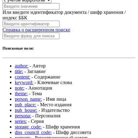
Или введите идентификатор документа / шифр хранения /
индекс ББК
Справка о расширенном поиске
Поисковые поля:
author:
- Автор
title:
- Заглавие
content:
- Содержание
keyword:
- Ключевые слова
note:
- Аннотация
theme:
- Тема
person_name:
- Имя лица
pub_place:
- Место издания
pub_house:
- Издательство
persona:
- Персоналия
series:
- Серия
storage_code:
- Шифр хранения
diss_council_code:
- Шифр диссовета
regnum:
- Регистрационный номер