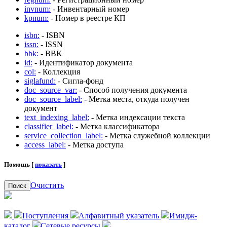
invnum:
- Инвентарный номер
kpnum:
- Номер в реестре КП
isbn:
- ISBN
issn:
- ISSN
bbk:
- BBK
id:
- Идентификатор документа
col:
- Коллекция
siglafund:
- Сигла-фонд
doc_source_var:
- Способ получения документа
doc_source_label:
- Метка места, откуда получен
документ
text_indexing_label:
- Метка индексации текста
classifier_label:
- Метка классификатора
service_collection_label:
- Метка служебной коллекции
access_label:
- Метка доступа
Помощь [
показать
]
Очистить
Поиск
Поступления
Алфавитный указатель
Имидж-
каталог
Сетевые ресурсы