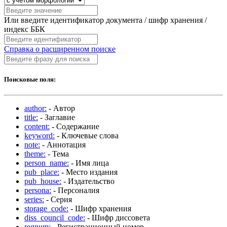
Или введите идентификатор документа / шифр хранения /
индекс ББК
Справка о расширенном поиске
Поисковые поля:
author:
- Автор
title:
- Заглавие
content:
- Содержание
keyword:
- Ключевые слова
note:
- Аннотация
theme:
- Тема
person_name:
- Имя лица
pub_place:
- Место издания
pub_house:
- Издательство
persona:
- Персоналия
series:
- Серия
storage_code:
- Шифр хранения
diss_council_code:
- Шифр диссовета
regnum:
- Регистрационный номер